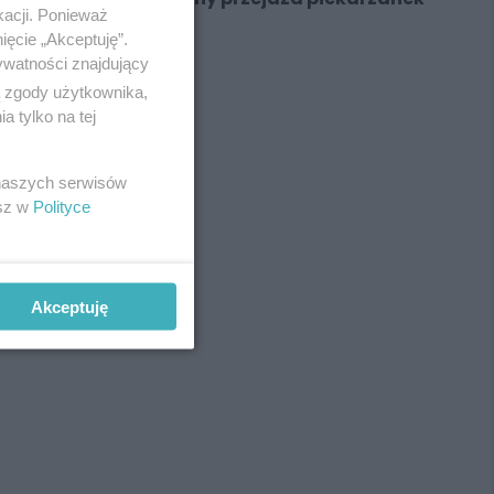
kacji. Ponieważ
i bytomianek...
ięcie „Akceptuję”.
ywatności znajdujący
ą zgody użytkownika,
 tylko na tej
REKLAMA
 naszych serwisów
esz w
Polityce
Akceptuję