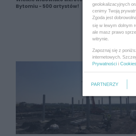
geolokalizacyjnych or
Bytomiu - 500 artystów!
cenimy Twoją prywatno
Zgoda jest dobrowoln
się w lewym dolnym r
ale masz prawo sprzec
REKLAMA
witrynie.
Zapoznaj się z poniż
internetowych. Szcze
Prywatności
i
Cookie
PARTNERZY