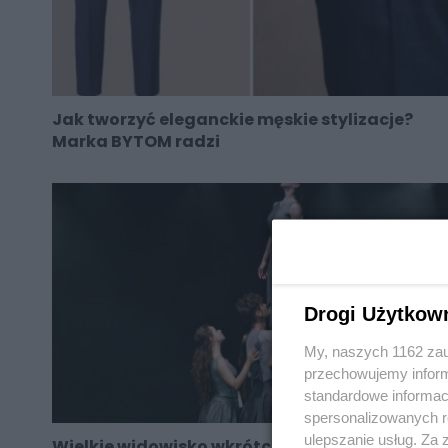
Jak tworzyć eleganckie męskie stylizacje?
Marka BYTOM radzi
Drogi Użytkow
My, naszych 1162 zau
przechowujemy informa
standardowe informac
spersonalizowanych re
ulepszanie usług. Za
Wielkie widowisko wkrótce na Rynku w