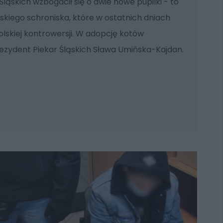
ląskich wzbogacił się o dwie nowe pupilki - to
iego schroniska, które w ostatnich dniach
lskiej kontrowersji. W adopcję kotów
ezydent Piekar Śląskich Sława Umińska-Kajdan.