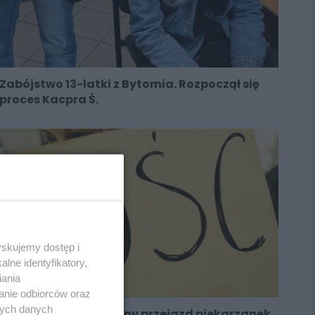
Zabójstwo 13-latki z Bytomia. Rozpoczął się
proces Kacpra Ś.
yskujemy dostęp i
lne identyfikatory,
iania
anie odbiorców oraz
nych danych
Strajk kobiet – wspólny przejazd piekarzanek