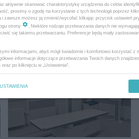
az aktywnie skanować charakterystykę urządzenia do celów identyfi
wpadł w ręce...
ść, prosimy o zgodę na korzystanie z tych technologii poprzez klikn
a i zawsze możesz ją zmienić/wycofać klikając przycisk ustawień pr
ogu strony
. Niektóre rodzaje przetwarzania danych nie wymagaj
iwić się takiemu przetwarzaniu. Preferencje będą miały zastosowania
szymi informacjami, abyś mógł świadomie i komfortowo korzystać z
gółowe informacje dotyczące przetwarzania Twoich danych znajdzi
s
oraz po kliknięciu w „Ustawienia”.
USTAWIENIA