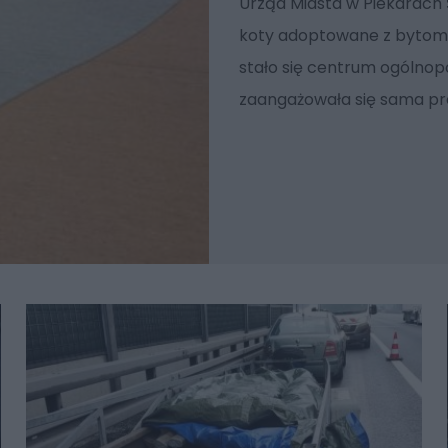
Urząd Miasta w Piekarach Ś
koty adoptowane z bytomsk
stało się centrum ogólnopo
zaangażowała się sama pr