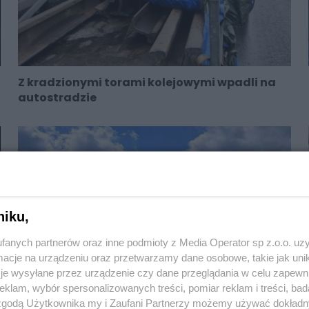
Z kradzionymi torami kolejowymi wpadli na
autostradzie
niku,
fanych partnerów oraz inne podmioty z Media Operator sp z.o.o. uz
cje na urządzeniu oraz przetwarzamy dane osobowe, takie jak unika
je wysyłane przez urządzenie czy dane przeglądania w celu zapewn
klam, wybór spersonalizowanych treści, pomiar reklam i treści, bad
 zgodą Użytkownika my i Zaufani Partnerzy możemy używać dokład
Poszukiwany listami gończymi po latach