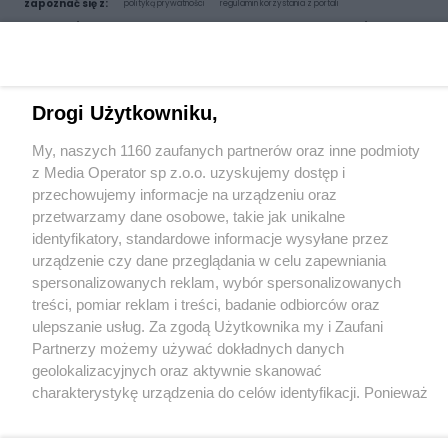
zapoznać się z:
polityką prywatności
regulamin korzystania z portali
Twoje
miasto
Skontakuj się
z nami
Piekary Śląskie
Kontakt
Chorzów
Wydawca
Tarnowskie Góry
Redakcja
Ruda Śląska
Newsletter
Drogi Użytkowniku,
Świętochłowice
Reklama
Tychy
My, naszych 1160 zaufanych partnerów oraz inne podmioty
Bytom
Katowice
z Media Operator sp z.o.o. uzyskujemy dostęp i
Gliwice
przechowujemy informacje na urządzeniu oraz
Zabrze
przetwarzamy dane osobowe, takie jak unikalne
Zagłębie
identyfikatory, standardowe informacje wysyłane przez
urządzenie czy dane przeglądania w celu zapewniania
spersonalizowanych reklam, wybór spersonalizowanych
treści, pomiar reklam i treści, badanie odbiorców oraz
ulepszanie usług. Za zgodą Użytkownika my i Zaufani
Partnerzy możemy używać dokładnych danych
geolokalizacyjnych oraz aktywnie skanować
charakterystykę urządzenia do celów identyfikacji. Ponieważ
cenimy Twoją prywatność, prosimy o zgodę na korzystanie
z tych technologii poprzez kliknięcie „Akceptuję”. Zgoda jest