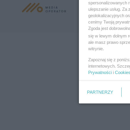
spersonalizowanych re
ulepszanie usług. Za
geolokalizacyjnych or
cenimy Twoją prywatno
Zgoda jest dobrowoln
się w lewym dolnym r
ale masz prawo sprzec
witrynie.
Zapoznaj się z poniż
internetowych. Szcze
Prywatności
i
Cookie
PARTNERZY