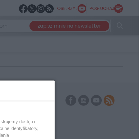
OBEJRZYJ
POSŁUCHAJ
zapisz mnie na newsletter
Skontaktuj się
z nami
Kontakt
Wydawca
Redakcja
Newsletter
yskujemy dostęp i
Reklama
lne identyfikatory,
iania