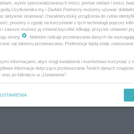
Katowice
klam, wybór spersonalizowanych treści, pomiar reklam i treści, bad
Gliwice
 zgodą Użytkownika my i Zaufani Partnerzy możemy używać dokład
Zabrze
az aktywnie skanować charakterystykę urządzenia do celów identyfi
Zagłębie
ść, prosimy o zgodę na korzystanie z tych technologii poprzez klikn
a i zawsze możesz ją zmienić/wycofać klikając przycisk ustawień pr
ogu strony
. Niektóre rodzaje przetwarzania danych nie wymagaj
iwić się takiemu przetwarzaniu. Preferencje będą miały zastosowania
szymi informacjami, abyś mógł świadomie i komfortowo korzystać z
gółowe informacje dotyczące przetwarzania Twoich danych znajdzi
s
oraz po kliknięciu w „Ustawienia”.
USTAWIENIA