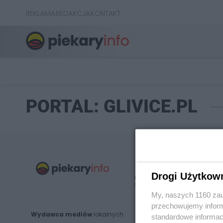
REKLAMA
REDAKCJA
KONTAKT
PORTAL: GLIVICE.PL
Drogi Użytkow
Nie zapomnij
zapoznać się z:
polityką prywatnośc
My, naszych 1160 zau
przechowujemy informa
Wydawca mediów
lokalnych
standardowe informac