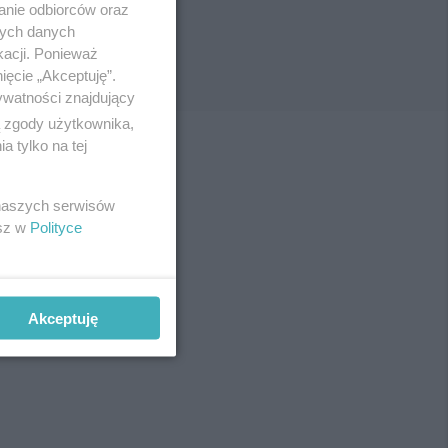
anie odbiorców oraz
nych danych
kacji. Ponieważ
ięcie „Akceptuję”.
ywatności znajdujący
ą zgody użytkownika,
 tylko na tej
 naszych serwisów
esz w
Polityce
Akceptuję