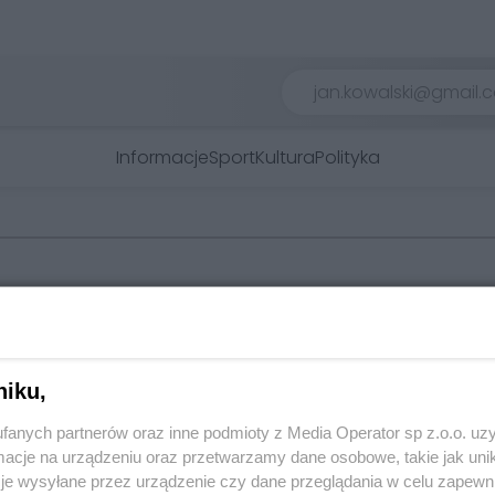
Informacje
Sport
Kultura
Polityka
Twoje
miasto
Piekary Śląskie
niku,
Chorzów
i
regulamin korzystania z portali
Tarnowskie Góry
Ruda Śląska
fanych partnerów oraz inne podmioty z Media Operator sp z.o.o. uz
Świętochłowice
cje na urządzeniu oraz przetwarzamy dane osobowe, takie jak unika
Tychy
je wysyłane przez urządzenie czy dane przeglądania w celu zapewn
Bytom