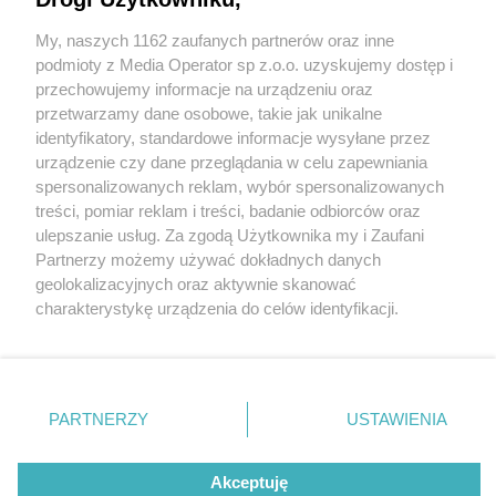
My, naszych 1162 zaufanych partnerów oraz inne
Wydawca mediów
lokalnych
podmioty z Media Operator sp z.o.o. uzyskujemy dostęp i
przechowujemy informacje na urządzeniu oraz
przetwarzamy dane osobowe, takie jak unikalne
identyfikatory, standardowe informacje wysyłane przez
urządzenie czy dane przeglądania w celu zapewniania
spersonalizowanych reklam, wybór spersonalizowanych
Nie zapomnij
treści, pomiar reklam i treści, badanie odbiorców oraz
zapoznać się z:
polityką prywatności
regulamin korzystania z portali
ulepszanie usług. Za zgodą Użytkownika my i Zaufani
Twoje
miasto
Skontaktuj się
z nami
Partnerzy możemy używać dokładnych danych
Piekary Śląskie
Kontakt
geolokalizacyjnych oraz aktywnie skanować
Chorzów
Wydawca
charakterystykę urządzenia do celów identyfikacji.
Tarnowskie Góry
Redakcja
Ruda Śląska
Newsletter
Ponieważ cenimy Twoją prywatność, prosimy o zgodę na
Świętochłowice
Reklama
korzystanie z tych technologii poprzez kliknięcie
Tychy
„Akceptuję”. Zgoda jest dobrowolna i zawsze możesz ją
Bytom
Katowice
zmienić/wycofać klikając przycisk ustawień prywatności
PARTNERZY
USTAWIENIA
Gliwice
znajdujący się w lewym dolnym rogu strony
. Niektóre
Zabrze
Zagłębie
rodzaje przetwarzania danych nie wymagają zgody
Akceptuję
użytkownika, ale masz prawo sprzeciwić się takiemu