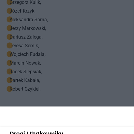
Grzegorz Kulik,
Józef Krzyk,
Aleksandra Sarna,
Jerzy Markowski,
Dariusz Zalega,
Teresa Semik,
Wojciech Fudala,
Marcin Nowak,
Jacek Siepsiak,
Bartek Kabała,
Robert Czykiel.
Drogi Użytkowniku,