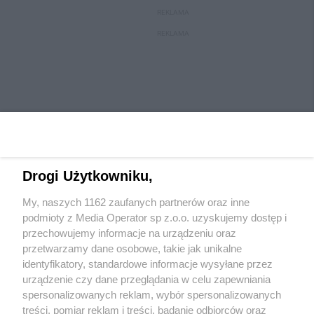
REKLAMA
REKLAMA
Drogi Użytkowniku,
My, naszych 1162 zaufanych partnerów oraz inne
Wydawca mediów
lokalnych
podmioty z Media Operator sp z.o.o. uzyskujemy dostęp i
przechowujemy informacje na urządzeniu oraz
przetwarzamy dane osobowe, takie jak unikalne
identyfikatory, standardowe informacje wysyłane przez
urządzenie czy dane przeglądania w celu zapewniania
spersonalizowanych reklam, wybór spersonalizowanych
Nie zapomnij
treści, pomiar reklam i treści, badanie odbiorców oraz