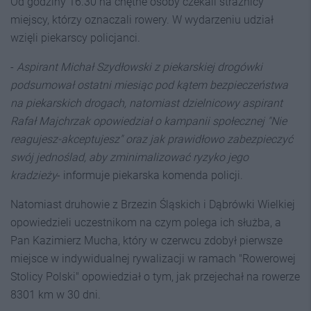
Od godziny 16.30 na chętne osoby czekali strażnicy
miejscy, którzy oznaczali rowery. W wydarzeniu udział
wzięli piekarscy policjanci.
-
Aspirant Michał Szydłowski z piekarskiej drogówki
podsumował ostatni miesiąc pod kątem bezpieczeństwa
na piekarskich drogach, natomiast dzielnicowy aspirant
Rafał Majchrzak opowiedział o kampanii społecznej "Nie
reagujesz-akceptujesz" oraz jak prawidłowo zabezpieczyć
swój jednoślad, aby zminimalizować ryzyko jego
kradzieży
- informuje piekarska komenda policji.
Natomiast druhowie z Brzezin Śląskich i Dąbrówki Wielkiej
opowiedzieli uczestnikom na czym polega ich służba, a
Pan Kazimierz Mucha, który w czerwcu zdobył pierwsze
miejsce w indywidualnej rywalizacji w ramach "Rowerowej
Stolicy Polski" opowiedział o tym, jak przejechał na rowerze
8301
km
w 30 dni.