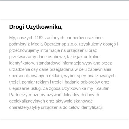
Drogi Użytkowniku,
My, naszych 1162 zaufanych partnerów oraz inne
Wydawca mediów
lokalnych
podmioty z Media Operator sp z.o.o. uzyskujemy dostęp i
przechowujemy informacje na urządzeniu oraz
przetwarzamy dane osobowe, takie jak unikalne
identyfikatory, standardowe informacje wysyłane przez
urządzenie czy dane przeglądania w celu zapewniania
spersonalizowanych reklam, wybór spersonalizowanych
Nie zapomnij
treści, pomiar reklam i treści, badanie odbiorców oraz
zapoznać się z:
polityką prywatności
regulamin korzystania z portali
ulepszanie usług. Za zgodą Użytkownika my i Zaufani
Twoje
miasto
Skontakuj się
z nami
Partnerzy możemy używać dokładnych danych
Piekary Śląskie
Kontakt
geolokalizacyjnych oraz aktywnie skanować
Chorzów
Wydawca
charakterystykę urządzenia do celów identyfikacji.
Tarnowskie Góry
Redakcja
Ruda Śląska
Newsletter
Ponieważ cenimy Twoją prywatność, prosimy o zgodę na
Świętochłowice
Reklama
korzystanie z tych technologii poprzez kliknięcie
Tychy
„Akceptuję”. Zgoda jest dobrowolna i zawsze możesz ją
Bytom