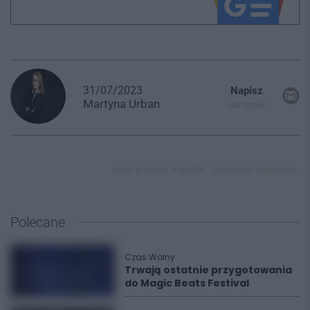
31/07/2023
Napisz
Martyna
Urban
do mnie
kmp piekary śląskie,
ustawka sportowa,
Polecane
Czas Wolny
Trwają ostatnie przygotowania
do Magic Beats Festival