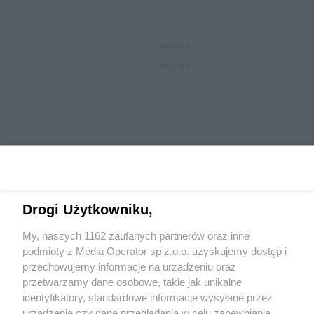
REKLAMA
REKLAMA
Drogi Użytkowniku,
My, naszych 1162 zaufanych partnerów oraz inne
Wydawca mediów
lokalnych
podmioty z Media Operator sp z.o.o. uzyskujemy dostęp i
przechowujemy informacje na urządzeniu oraz
przetwarzamy dane osobowe, takie jak unikalne
identyfikatory, standardowe informacje wysyłane przez
urządzenie czy dane przeglądania w celu zapewniania