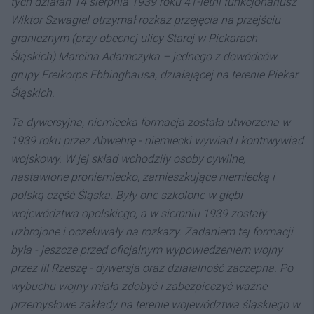
tych działań 14 sierpnia 1939 roku 41-letni funkcjonariusz
Wiktor Szwagiel otrzymał rozkaz przejęcia na przejściu
granicznym (przy obecnej ulicy Starej w Piekarach
Śląskich) Marcina Adamczyka – jednego z dowódców
grupy Freikorps Ebbinghausa, działającej na terenie Piekar
Śląskich.
Ta dywersyjna, niemiecka formacja została utworzona w
1939 roku przez Abwehrę - niemiecki wywiad i kontrwywiad
wojskowy. W jej skład wchodziły osoby cywilne,
nastawione proniemiecko, zamieszkujące niemiecką i
polską część Śląska. Były one szkolone w głębi
województwa opolskiego, a w sierpniu 1939 zostały
uzbrojone i oczekiwały na rozkazy. Zadaniem tej formacji
była - jeszcze przed oficjalnym wypowiedzeniem wojny
przez III Rzeszę - dywersja oraz działalność zaczepna. Po
wybuchu wojny miała zdobyć i zabezpieczyć ważne
przemysłowe zakłady na terenie województwa śląskiego w