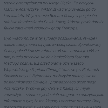
rejonie przemysłowym polskiego Śląska. Po przejęciu
Marcina Adamczyka, Wiktor Szwagiel prowadził go do
komisariatu. W tym czasie Bernard Celary w pośpiechu
udał się do mieszkania Pawła Kalety, którego powiadomił o
fakcie zatrzymań członków grupy Freikorps.
Było wiadomo, że w tej sytuacji poszukiwania, rewizje i
dalsze zatrzymania są tylko kwestią czasu. Spanikowany
Celary polecił Kalecie zabrać broń oraz amunicję i iść za
nim, w celu przebicia się do niemieckiego Bytomia.
Niedługo później, tuż przed bramą dzisiejszego
Wojewódzkiego Szpitala Chirurgii Urazowej w Piekarach
Śląskich przy ul. Bytomskiej, mężczyźni natknęli się na
posterunkowego Szwagla i prowadzonego przez niego
Adamczyka. W chwili gdy Celary z Kaletą ich mijali,
zauważyli, że Adamczyk do nich mrugnął, co odczytali jako
informację o tym, że ma kłopoty i oczekuje pomocy. Obaj
mężczyźni wyjęli z kieszeni broń, przy czym Paweł Kaleta