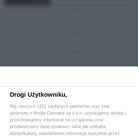
REKLAMA
REKLAMA
REKLAMA
Drogi Użytkowniku,
My, naszych 1162 zaufanych partnerów oraz inne
Wydawca mediów
lokalnych
podmioty z Media Operator sp z.o.o. uzyskujemy dostęp i
przechowujemy informacje na urządzeniu oraz
przetwarzamy dane osobowe, takie jak unikalne
identyfikatory, standardowe informacje wysyłane przez