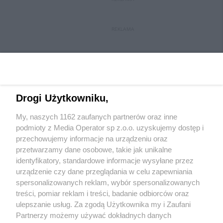
REKLAMA
Drogi Użytkowniku,
My, naszych 1162 zaufanych partnerów oraz inne
Wydawca mediów
lokalnych
podmioty z Media Operator sp z.o.o. uzyskujemy dostęp i
przechowujemy informacje na urządzeniu oraz
przetwarzamy dane osobowe, takie jak unikalne
identyfikatory, standardowe informacje wysyłane przez
urządzenie czy dane przeglądania w celu zapewniania
spersonalizowanych reklam, wybór spersonalizowanych
Nie zapomnij
treści, pomiar reklam i treści, badanie odbiorców oraz
zapoznać się z:
polityką prywatności
regulamin korzystania z portali
ulepszanie usług. Za zgodą Użytkownika my i Zaufani
Twoje
miasto
Skontakuj się
z nami
Partnerzy możemy używać dokładnych danych