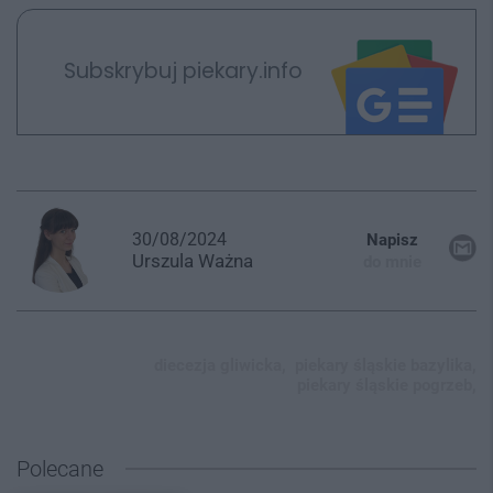
Subskrybuj piekary.info
30/08/2024
Napisz
Urszula
Ważna
do mnie
diecezja gliwicka,
piekary śląskie bazylika,
piekary śląskie pogrzeb,
Polecane