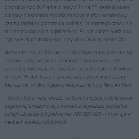
przy ulicy Adolfa Piątka w nocy z 21 na 22 sierpnia około
północy. Nastolatka zabrała ze sobą telefon komórkowy,
czarną torebkę i granatową walizkę. Od tamtego czasu nie
skontaktowała się z najbliższymi. Po raz ostatni widziana
była w Piekarach Śląskich, przy ulicy Oświęcimskiej 78a.
Nastolatka ma 14 lat i około 158 centymetrów wzrostu. Ma
brązowe oczy, włosy do ramion koloru czarnego, jest
szczupłej budowy ciała. Znakiem szczególnym jest kolczyk
w nosie. W chwili zaginięcia ubrana była w biało-czarny
top, czarne, krótkie legginsy oraz czarne buty Nike Air Max.
-
Osoby, które mają wiedzę na temat miejsca pobytu osoby
zaginionej proszone są o kontakt z najbliższą jednostką
policji lub zadzwoń pod numer 789-307-688
- informuje w
mediach społecznościowych
REKLAMA