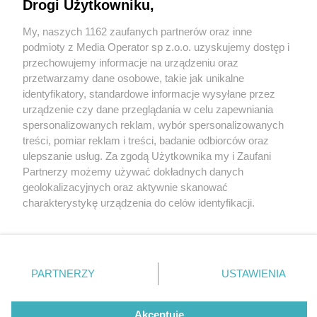
piekarskiej Kalwarii
Drogi Użytkowniku,
My, naszych 1162 zaufanych partnerów oraz inne
Wydawca mediów
lokalnych
podmioty z Media Operator sp z.o.o. uzyskujemy dostęp i
przechowujemy informacje na urządzeniu oraz
3 / 17
przetwarzamy dane osobowe, takie jak unikalne
identyfikatory, standardowe informacje wysyłane przez
Kaplica XIV Stacji Drogi
urządzenie czy dane przeglądania w celu zapewniania
spersonalizowanych reklam, wybór spersonalizowanych
Krzyżowej na Kalwarii
Nie zapomnij
treści, pomiar reklam i treści, badanie odbiorców oraz
zapoznać się z:
polityką prywatności
regulamin korzystania z portali
ulepszanie usług. Za zgodą Użytkownika my i Zaufani
Piekarskiej przechodzi
Twoje
miasto
Skontakuj się
z nami
Partnerzy możemy używać dokładnych danych
Piekary Śląskie
Kontakt
renowację
geolokalizacyjnych oraz aktywnie skanować
Chorzów
Wydawca
charakterystykę urządzenia do celów identyfikacji.
Tarnowskie Góry
Redakcja
Ruda Śląska
Newsletter
Ponieważ cenimy Twoją prywatność, prosimy o zgodę na
Świętochłowice
Reklama
korzystanie z tych technologii poprzez kliknięcie
Tychy
„Akceptuję”. Zgoda jest dobrowolna i zawsze możesz ją
Bytom
Katowice
zmienić/wycofać klikając przycisk ustawień prywatności
REKLAMA
PARTNERZY
USTAWIENIA
Gliwice
znajdujący się w lewym dolnym rogu strony
. Niektóre
Zabrze
Zagłębie
rodzaje przetwarzania danych nie wymagają zgody
użytkownika, ale masz prawo sprzeciwić się takiemu
Akceptuję