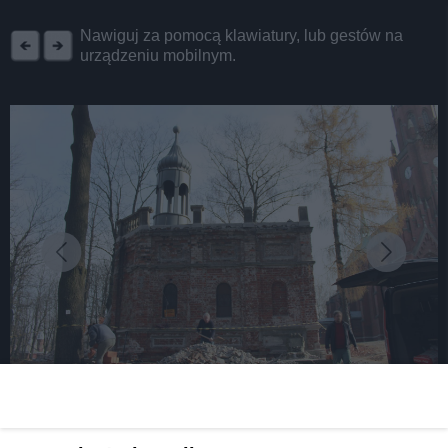
REKLAMA
Nawiguj za pomocą klawiatury, lub gestów na
urządzeniu mobilnym.
fot:
Trwa remont kaplicy Grobu Pańskiego na