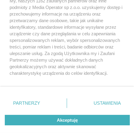
My, naszych 1162 zaufanych partnerów oraz inne
Wydawca mediów
lokalnych
podmioty z Media Operator sp z.o.o. uzyskujemy dostęp i
przechowujemy informacje na urządzeniu oraz
przetwarzamy dane osobowe, takie jak unikalne
identyfikatory, standardowe informacje wysyłane przez
urządzenie czy dane przeglądania w celu zapewniania
spersonalizowanych reklam, wybór spersonalizowanych
Nie zapomnij
treści, pomiar reklam i treści, badanie odbiorców oraz
zapoznać się z:
polityką prywatności
regulamin korzystania z portali
ulepszanie usług. Za zgodą Użytkownika my i Zaufani
Twoje
miasto
Skontaktuj się
z nami
Partnerzy możemy używać dokładnych danych
Piekary Śląskie
Kontakt
geolokalizacyjnych oraz aktywnie skanować
Chorzów
Wydawca
charakterystykę urządzenia do celów identyfikacji.
Tarnowskie Góry
Redakcja
Ruda Śląska
Newsletter
Ponieważ cenimy Twoją prywatność, prosimy o zgodę na
Świętochłowice
Reklama
korzystanie z tych technologii poprzez kliknięcie
Tychy
„Akceptuję”. Zgoda jest dobrowolna i zawsze możesz ją
Bytom
Katowice
zmienić/wycofać klikając przycisk ustawień prywatności
PARTNERZY
USTAWIENIA
Gliwice
znajdujący się w lewym dolnym rogu strony
. Niektóre
Zabrze
Zagłębie
rodzaje przetwarzania danych nie wymagają zgody
Akceptuję
użytkownika, ale masz prawo sprzeciwić się takiemu
przetwarzaniu. Preferencje będą miały zastosowania tylko
na tej witrynie.