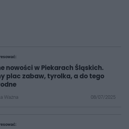
resować:
 nowości w Piekarach Śląskich.
 plac zabaw, tyrolka, a do tego
wodne
la Ważna
08/07/2025
resować: