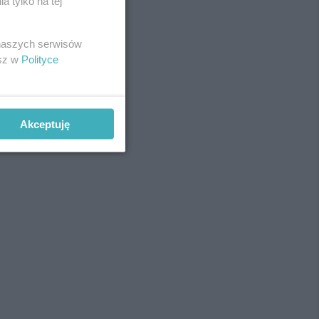
 tylko na tej
 naszych serwisów
esz w
Polityce
Akceptuję