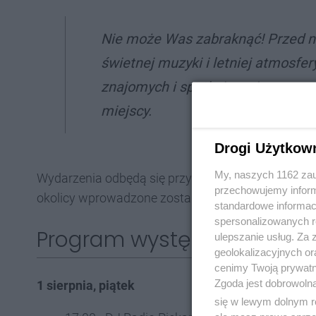
Nie może Was zabraknąć! Przed n
świetnej muzyki i letniej atmosfe
znajomych i spotkajmy się na wsp
miejscy.
Drogi Użytkow
My, naszych 1162 zau
Wydarzenia odbędą się przy Kopcu Wyzwolenia. Ws
przechowujemy informa
okolicy wprowadzone zostaną tymczasowe modyfi
standardowe informac
spersonalizowanych re
Program występów
ulepszanie usług. Za
geolokalizacyjnych or
cenimy Twoją prywatno
Zgoda jest dobrowoln
1 sierpnia, piątek
się w lewym dolnym r