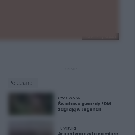
UM Piekary Śląskie
REKLAMA
Polecane
Czas Wolny
Światowe gwiazdy EDM
zagrają w Legendii
Turystyka
Argentyna szyta na miarę