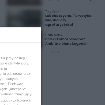
Turystyka
Lubelszczyzna. Turystyka
wiejska, czy
agroturystyka?
Czas Wolny
Polski Tomorrowland?
Ambitne plany Legendii
REKLAMA
yskujemy dostęp i
lne identyfikatory,
iania
anie odbiorców oraz
nych danych
kacji. Ponieważ
ięcie „Akceptuję”.
ywatności znajdujący
ą zgody użytkownika,