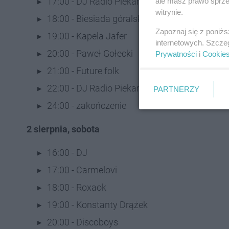
17:00 - DJ Radio Piekary
ale masz prawo sprzec
witrynie.
18:00 - Biesiada góralska
Zapoznaj się z poniż
19:00 - Kapela Jafer
internetowych. Szcze
20:00 - Paweł Gołecki
Prywatności
i
Cookie
21:00 - Future folk
22:00 - DJ Radio Piekary
PARTNERZY
24:00 - zakończenie
2 sierpnia, sobota
16:00 - DJ
17:00 - Carmelovi
18:00 - Roxaok
19:00 - Konstanty Drążek
20:00 - Discoboys