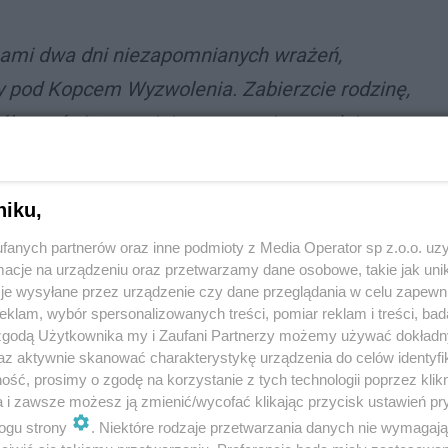
ami dwa dni niezapomnianych wrażeń,
ry pod Kopcem Wyzwolenia. Zabierzcie rodzinę,
ólnym świętowaniu! - zapraszają urzędnicy
niku,
fanych partnerów oraz inne podmioty z Media Operator sp z.o.o. uz
tęp jest bezpłatny. Na czas trwania imprezy w
cje na urządzeniu oraz przetwarzamy dane osobowe, takie jak unika
kacje w organizacji ruchu drogowego.
je wysyłane przez urządzenie czy dane przeglądania w celu zapewn
klam, wybór spersonalizowanych treści, pomiar reklam i treści, bad
 zgodą Użytkownika my i Zaufani Partnerzy możemy używać dokład
az aktywnie skanować charakterystykę urządzenia do celów identyfi
ść, prosimy o zgodę na korzystanie z tych technologii poprzez klikn
a i zawsze możesz ją zmienić/wycofać klikając przycisk ustawień pr
ogu strony
. Niektóre rodzaje przetwarzania danych nie wymagaj