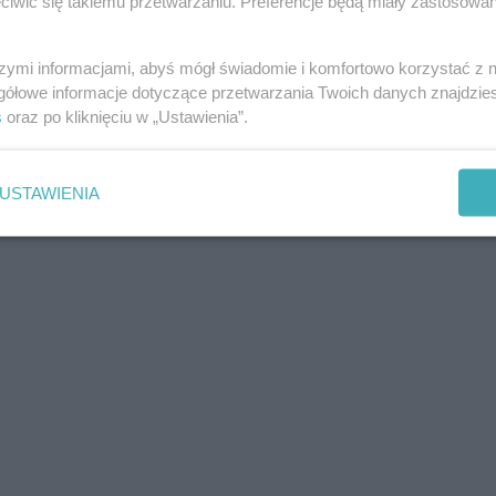
iwić się takiemu przetwarzaniu. Preferencje będą miały zastosowania
szymi informacjami, abyś mógł świadomie i komfortowo korzystać z
gółowe informacje dotyczące przetwarzania Twoich danych znajdzi
s
oraz po kliknięciu w „Ustawienia”.
USTAWIENIA