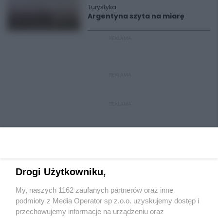
Turystyka
Argentyna szyta na miarę
REKLAMA
REKLAMA
REKLAMA
Drogi Użytkowniku,
My, naszych 1162 zaufanych partnerów oraz inne
Wydawca mediów
lokalnych
podmioty z Media Operator sp z.o.o. uzyskujemy dostęp i
przechowujemy informacje na urządzeniu oraz