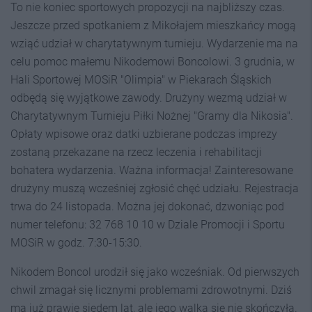
To nie koniec sportowych propozycji na najbliższy czas.
Jeszcze przed spotkaniem z Mikołajem mieszkańcy mogą
wziąć udział w charytatywnym turnieju. Wydarzenie ma na
celu pomoc małemu Nikodemowi Boncolowi. 3 grudnia, w
Hali Sportowej MOSiR "Olimpia" w Piekarach Śląskich
odbędą się wyjątkowe zawody. Drużyny wezmą udział w
Charytatywnym Turnieju Piłki Nożnej "Gramy dla Nikosia".
Opłaty wpisowe oraz datki uzbierane podczas imprezy
zostaną przekazane na rzecz leczenia i rehabilitacji
bohatera wydarzenia. Ważna informacja! Zainteresowane
drużyny muszą wcześniej zgłosić chęć udziału. Rejestracja
trwa do 24 listopada. Można jej dokonać, dzwoniąc pod
numer telefonu: 32 768 10 10 w Dziale Promocji i Sportu
MOSiR w godz. 7:30-15:30.
Nikodem Boncol urodził się jako wcześniak. Od pierwszych
chwil zmagał się licznymi problemami zdrowotnymi. Dziś
ma już prawie siedem lat, ale jego walka się nie skończyła.