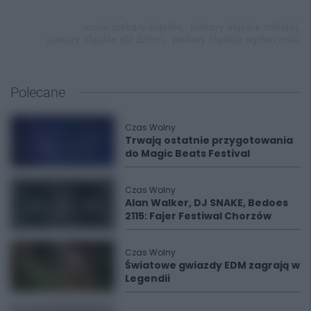
mosir piekary śląskie,
piekary śląskie mikołaj,
piekary śląskie dla dzieci,
piekary śląskie wydarzenia,
Polecane
Czas Wolny
Trwają ostatnie przygotowania
do Magic Beats Festival
Czas Wolny
Alan Walker, DJ SNAKE, Bedoes
2115: Fajer Festiwal Chorzów
Czas Wolny
Światowe gwiazdy EDM zagrają w
Legendii