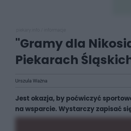
piekary.info
/
informacje
"Gramy dla Nikosia
Piekarach Śląskic
Urszula Ważna
Jest okazja, by poćwiczyć sportowe
na wsparcie. Wystarczy zapisać si