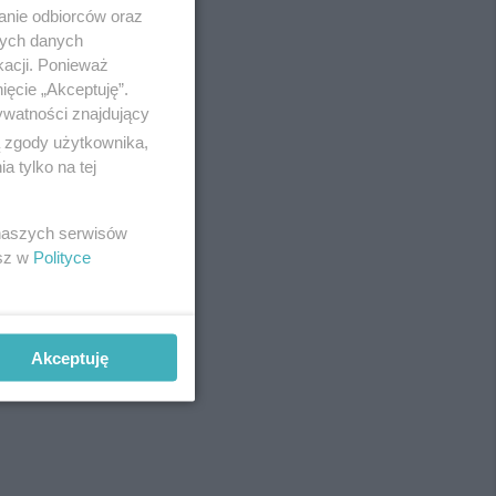
anie odbiorców oraz
nych danych
kacji. Ponieważ
ięcie „Akceptuję”.
ywatności znajdujący
ą zgody użytkownika,
 tylko na tej
 naszych serwisów
esz w
Polityce
Akceptuję