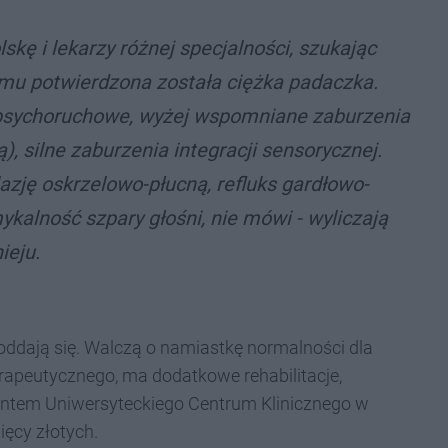
lskę i lekarzy różnej specjalności, szukając
emu potwierdzona została ciężka padaczka.
psychoruchowe, wyżej wspomniane zaburzenia
), silne zaburzenia integracji sensorycznej.
zję oskrzelowo-płucną, refluks gardłowo-
alność szpary głośni, nie mówi - wyliczają
ieju.
oddają się. Walczą o namiastkę normalności dla
rapeutycznego, ma dodatkowe rehabilitacje,
jentem Uniwersyteckiego Centrum Klinicznego w
ięcy złotych.