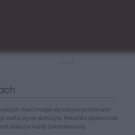
REKLAMA
rach
erwszych chwil zmagał się licznymi problemami
ego walka się nie skończyła. Piekarska społeczność
może dołączyć każdy zainteresowany.