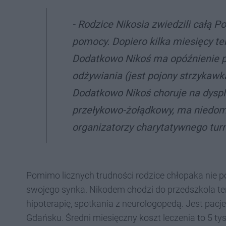
- Rodzice Nikosia zwiedzili całą Po
pomocy. Dopiero kilka miesięcy t
Dodatkowo Nikoś ma opóźnienie 
odżywiania (jest pojony strzykawką
Dodatkowo Nikoś choruje na dyspla
przełykowo-żołądkowy, ma niedomyk
organizatorzy charytatywnego turn
Pomimo licznych trudności rodzice chłopaka nie p
swojego synka. Nikodem chodzi do przedszkola te
hipoterapię, spotkania z neurologopedą. Jest pac
Gdańsku. Średni miesięczny koszt leczenia to 5 tys