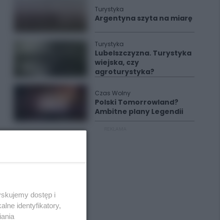
Turystyka
Argentyna szyta na miarę
Turystyka
Lubelszczyzna. Turystyka
wiejska, czy
agroturystyka?
Czas Wolny
Polski Tomorrowland?
Ambitne plany Legendii
REKLAMA
yskujemy dostęp i
lne identyfikatory,
iania