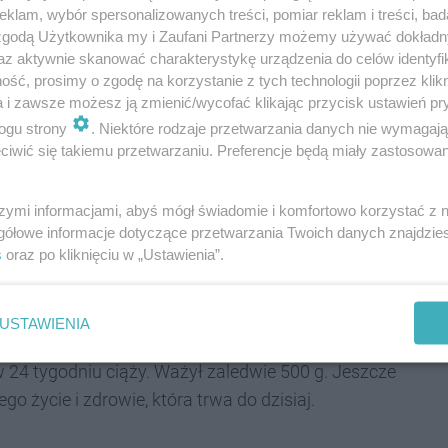
klam, wybór spersonalizowanych treści, pomiar reklam i treści, bad
zony jest dla osób urodzonych w roku 2007 i
 zgodą Użytkownika my i Zaufani Partnerzy możemy używać dokład
az aktywnie skanować charakterystykę urządzenia do celów identyfi
czterech zawodników w polu oraz bramkarz.
ść, prosimy o zgodę na korzystanie z tych technologii poprzez klikn
dają.
a i zawsze możesz ją zmienić/wycofać klikając przycisk ustawień pr
ogu strony
. Niektóre rodzaje przetwarzania danych nie wymagaj
iwić się takiemu przetwarzaniu. Preferencje będą miały zastosowania
 także poprzez zakup poczęstunku. Na stołach
szymi informacjami, abyś mógł świadomie i komfortowo korzystać z
. Chętni mają też okazję, by dołączyć do zbiórki
gółowe informacje dotyczące przetwarzania Twoich danych znajdzi
agam.pl
. Cel to 10 000 zł.
s
oraz po kliknięciu w „Ustawienia”.
USTAWIENIA
 24 tygodniu ciąży. Ważył zaledwie 500 g. Jeszcze
o życie i zdrowie, która trwa do dzisiaj.