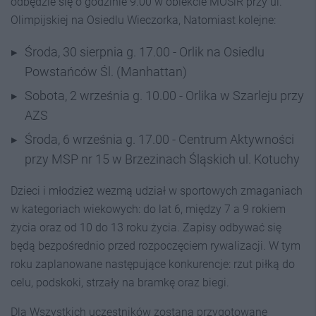
odbędzie się o godzinie 9.00 w obiekcie MOSiR przy ul.
Olimpijskiej na Osiedlu Wieczorka, Natomiast kolejne:
Środa, 30 sierpnia g. 17.00 - Orlik na Osiedlu
Powstańców Śl. (Manhattan)
Sobota, 2 września g. 10.00 - Orlika w Szarleju przy
AZS
Środa, 6 września g. 17.00 - Centrum Aktywności
przy MSP nr 15 w Brzezinach Śląskich ul. Kotuchy
Dzieci i młodzież wezmą udział w sportowych zmaganiach
w kategoriach wiekowych: do lat 6, między 7 a 9 rokiem
życia oraz od 10 do 13 roku życia. Zapisy odbywać się
będą bezpośrednio przed rozpoczęciem rywalizacji. W tym
roku zaplanowane następujące konkurencje: rzut piłką do
celu, podskoki, strzały na bramkę oraz biegi.
Dla Wszystkich uczestników zostaną przygotowane