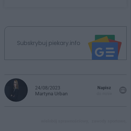
Subskrybuj piekary.info
24/08/2023
Napisz
Martyna
Urban
do mnie
wielobój sprawnościowy,
zawody sportowe,