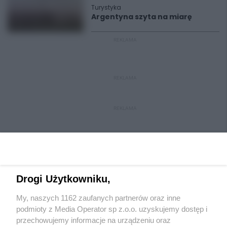
Turystyka
Argentyna szyta na miarę
REKLAMA
REKLAMA
REKLAMA
Drogi Użytkowniku,
My, naszych 1162 zaufanych partnerów oraz inne
Wydawca mediów
lokalnych
podmioty z Media Operator sp z.o.o. uzyskujemy dostęp i
przechowujemy informacje na urządzeniu oraz