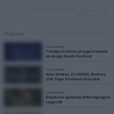
pielgrzymka kobiet do piekar,
kalwaria piekary,
utrudnienia w ruchu,
Polecane
Czas Wolny
Trwają ostatnie przygotowania
do Magic Beats Festival
Czas Wolny
Alan Walker, DJ SNAKE, Bedoes
2115: Fajer Festiwal Chorzów
Czas Wolny
Światowe gwiazdy EDM zagrają w
Legendii