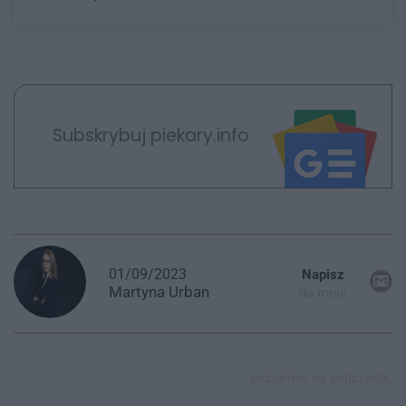
Subskrybuj piekary.info
01/09/2023
Napisz
Martyna
Urban
do mnie
oszustwo na policjanta,