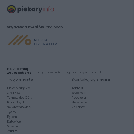
Wydawca mediów
lokalnych
Nie zapomnij
zapoznać się z:
polityką prywatności
regulamin korzystania z portali
Twoje
miasto
Skontakuj się
z nami
Piekary Śląskie
Kontakt
Chorzów
Wydawca
Tarnowskie Góry
Redakcja
Ruda Śląska
Newsletter
Świętochłowice
Reklama
Tychy
Bytom
Katowice
Gliwice
Zabrze