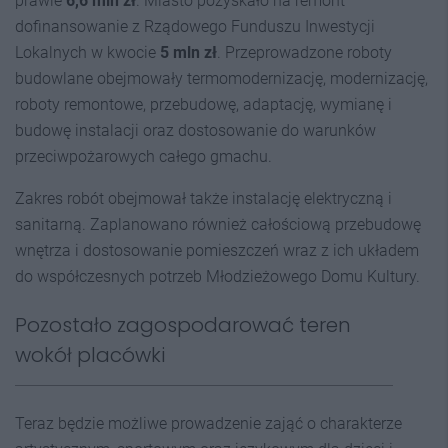
prawie
6,6 mln zł
. Miasto pozyskało na remont
dofinansowanie z Rządowego Funduszu Inwestycji
Lokalnych w kwocie
5 mln zł
. Przeprowadzone roboty
budowlane obejmowały termomodernizację, modernizację,
roboty remontowe, przebudowę, adaptację, wymianę i
budowę instalacji oraz dostosowanie do warunków
przeciwpożarowych całego gmachu.
Zakres robót obejmował także instalację elektryczną i
sanitarną. Zaplanowano również całościową przebudowę
wnętrza i dostosowanie pomieszczeń wraz z ich układem
do współczesnych potrzeb Młodzieżowego Domu Kultury.
Pozostało zagospodarować teren
wokół placówki
Teraz będzie możliwe prowadzenie zająć o charakterze