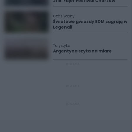
2115: Fajer Festiwal Chorzów
Czas Wolny
Światowe gwiazdy EDM zagrają w
Legendii
Turystyka
Argentyna szyta na miarę
REKLAMA
REKLAMA
REKLAMA