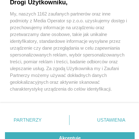
ponownie w Piekarach Śląskich. Modry Kociołek
Drogi Użytkowniku,
= Laboratorium chleba
My, naszych 1162 zaufanych partnerów oraz inne
Wydawca mediów
lokalnych
podmioty z Media Operator sp z.o.o. uzyskujemy dostęp i
przechowujemy informacje na urządzeniu oraz
przetwarzamy dane osobowe, takie jak unikalne
11 / 11
identyfikatory, standardowe informacje wysyłane przez
urządzenie czy dane przeglądania w celu zapewniania
7laboratorium chleba
spersonalizowanych reklam, wybór spersonalizowanych
Nie zapomnij
treści, pomiar reklam i treści, badanie odbiorców oraz
zapoznać się z:
polityką prywatności
regulamin korzystania z portali
ulepszanie usług. Za zgodą Użytkownika my i Zaufani
Twoje
miasto
Skontakuj się
z nami
Wróć do artykułu:
Partnerzy możemy używać dokładnych danych
Magda Gessler z „Kuchennymi rewolucjami”
Piekary Śląskie
Kontakt
geolokalizacyjnych oraz aktywnie skanować
ponownie w Piekarach Śląskich. Modry Kociołek =
Chorzów
Wydawca
charakterystykę urządzenia do celów identyfikacji.
Tarnowskie Góry
Redakcja
Laboratorium chleba
Ruda Śląska
Newsletter
Ponieważ cenimy Twoją prywatność, prosimy o zgodę na
Świętochłowice
Reklama
korzystanie z tych technologii poprzez kliknięcie
Tychy
„Akceptuję”. Zgoda jest dobrowolna i zawsze możesz ją
Bytom
Katowice
zmienić/wycofać klikając przycisk ustawień prywatności
REKLAMA
PARTNERZY
USTAWIENIA
Gliwice
znajdujący się w lewym dolnym rogu strony
. Niektóre
Zabrze
Zagłębie
rodzaje przetwarzania danych nie wymagają zgody
użytkownika, ale masz prawo sprzeciwić się takiemu
Akceptuję