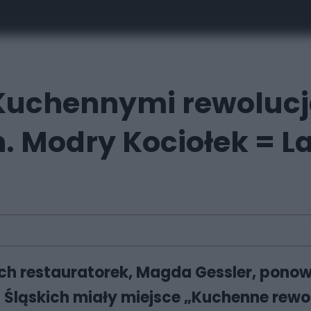
„Kuchennymi rewoluc
h. Modry Kociołek = 
ich restauratorek, Magda Gessler, ponow
Śląskich miały miejsce „Kuchenne rewol