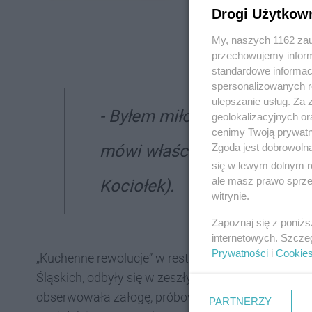
Drogi Użytkow
My, naszych 1162 zau
przechowujemy informa
standardowe informac
spersonalizowanych re
ulepszanie usług. Za
- Byłem miło zaskoczony ws
geolokalizacyjnych or
cenimy Twoją prywatno
mówi właściciel restauracji
Zgoda jest dobrowoln
się w lewym dolnym r
ale masz prawo sprzec
Kociołek).
witrynie.
Zapoznaj się z poniż
internetowych. Szcze
Prywatności
i
Cookie
„Kuchenne rewolucje” w restauracji Modry Kociołek,
Śląskich, odbyły się w zeszłym tygodniu. Przez cz
obserwowała załogę, próbowała dań i wdrażała s
PARTNERZY