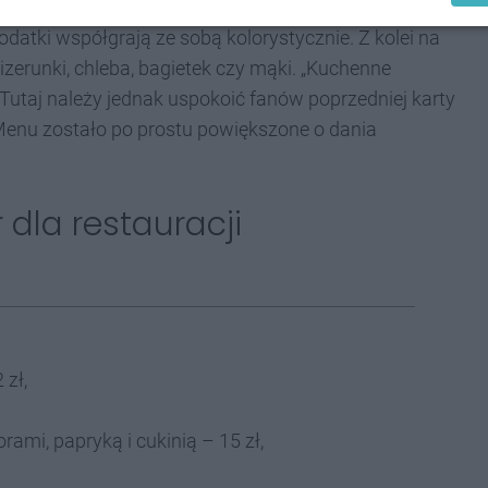
e również przeszło ogromną metamorfozę – lampy i
dodatki współgrają ze sobą kolorystycznie. Z kolei na
zerunki, chleba, bagietek czy mąki. „Kuchenne
Tutaj należy jednak uspokoić fanów poprzedniej karty
. Menu zostało po prostu powiększone o dania
dla restauracji
 zł,
ami, papryką i cukinią – 15 zł,