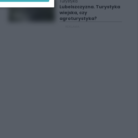
Turystyka
Lubelszczyzna. Turystyka
wiejska, czy
agroturystyka?
REKLAMA