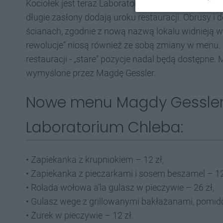
Kociołek jest teraz Laboratorium chleba. Wnętrz
długie zasłony dodają uroku restauracji. Obrusy i 
ścianach, zgodnie z nową nazwą lokalu widnieją wi
rewolucje” niosą również ze sobą zmiany w menu. 
restauracji - „stare” pozycje nadal będą dostępne
wymyślone przez Magdę Gessler.
Nowe menu Magdy Gessler 
Laboratorium Chleba:
• Zapiekanka z krupniokiem – 12 zł,
• Zapiekanka z pieczarkami i sosem beszamel – 12
• Rolada wołowa a’la gulasz w pieczywie – 26 zł,
• Gulasz wege z grillowanymi bakłażanami, pomidor
• Żurek w pieczywie – 12 zł.