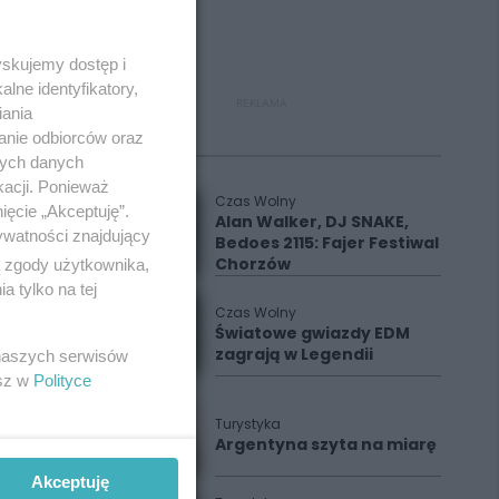
yskujemy dostęp i
lne identyfikatory,
REKLAMA
iania
anie odbiorców oraz
Polecane
nych danych
kacji. Ponieważ
Czas Wolny
ięcie „Akceptuję”.
Alan Walker, DJ SNAKE,
ywatności znajdujący
Bedoes 2115: Fajer Festiwal
Chorzów
ą zgody użytkownika,
 tylko na tej
Czas Wolny
Światowe gwiazdy EDM
zagrają w Legendii
 naszych serwisów
esz w
Polityce
Turystyka
Argentyna szyta na miarę
Akceptuję