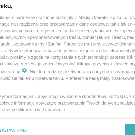
niku,
REKLAMA
fanych partnerów oraz inne podmioty z Media Operator sp z.o.o. uz
cje na urządzeniu oraz przetwarzamy dane osobowe, takie jak unika
je wysyłane przez urządzenie czy dane przeglądania w celu zapewn
klam, wybór spersonalizowanych treści, pomiar reklam i treści, bad
 zgodą Użytkownika my i Zaufani Partnerzy możemy używać dokład
półpracą z Panią Magdą Gessler
–
az aktywnie skanować charakterystykę urządzenia do celów identyfi
ść, prosimy o zgodę na korzystanie z tych technologii poprzez klikn
 Laboratorium Chleba (dawny Modry
a i zawsze możesz ją zmienić/wycofać klikając przycisk ustawień pr
ogu strony
. Niektóre rodzaje przetwarzania danych nie wymagaj
iwić się takiemu przetwarzaniu. Preferencje będą miały zastosowania
szymi informacjami, abyś mógł świadomie i komfortowo korzystać z
gółowe informacje dotyczące przetwarzania Twoich danych znajdzi
s
oraz po kliknięciu w „Ustawienia”.
 znajdującej się przy ulicy Hallera 2 w Piekarach
tery dni (20-23.04.2021r.) Magda Gessler bacznie
woje nowe pomysły. Zmianie uległa nazwa – Modry
USTAWIENIA