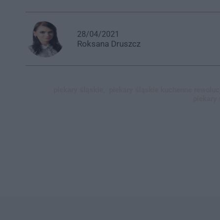
28/04/2021
Roksana
Druszcz
piekary śląskie,
piekary śląskie kuchenne rewoluc
piekary 