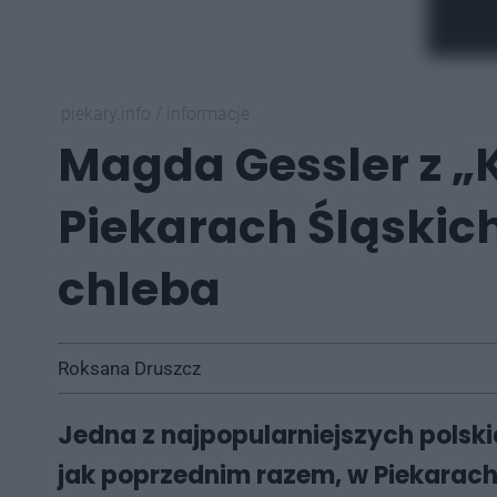
piekary.info
/
informacje
Magda Gessler z 
Piekarach Śląskic
chleba
Roksana Druszcz
Jedna z najpopularniejszych polsk
jak poprzednim razem, w Piekarach 