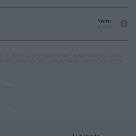
Napisz
do mnie
je,
piekary śląskie magda gessler,
piekary śląskie hallera 2,
śląskie modry kociołek,
piekary śląskie laboratorium chleba,
REKLAMA
REKLAMA
Twoje
miasto