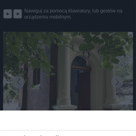
REKLAMA
Nawiguj za pomocą klawiatury, lub gestów na
urządzeniu mobilnym.
fot: UM Piekary Śląskie
Konserwatorzy zakończyli prace w trzech