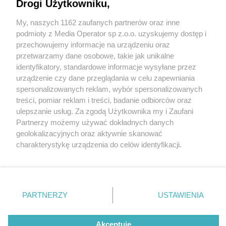
kalwaryjskich kaplicach. Można je już podziwiać
Drogi Użytkowniku,
od środka
My, naszych 1162 zaufanych partnerów oraz inne
Wydawca mediów
lokalnych
podmioty z Media Operator sp z.o.o. uzyskujemy dostęp i
przechowujemy informacje na urządzeniu oraz
przetwarzamy dane osobowe, takie jak unikalne
identyfikatory, standardowe informacje wysyłane przez
urządzenie czy dane przeglądania w celu zapewniania
1 / 8
spersonalizowanych reklam, wybór spersonalizowanych
Odnowione kaplice w
Nie zapomnij
treści, pomiar reklam i treści, badanie odbiorców oraz
zapoznać się z:
polityką prywatności
regulamin korzystania z portali
ulepszanie usług. Za zgodą Użytkownika my i Zaufani
Twoje
miasto
Skontakuj się
z nami
piekarskiej Kalwarii
Partnerzy możemy używać dokładnych danych
Piekary Śląskie
Kontakt
geolokalizacyjnych oraz aktywnie skanować
Chorzów
Wydawca
charakterystykę urządzenia do celów identyfikacji.
Tarnowskie Góry
Redakcja
Ruda Śląska
Newsletter
Ponieważ cenimy Twoją prywatność, prosimy o zgodę na
Świętochłowice
Reklama
korzystanie z tych technologii poprzez kliknięcie
Tychy
„Akceptuję”. Zgoda jest dobrowolna i zawsze możesz ją
Bytom
Katowice
zmienić/wycofać klikając przycisk ustawień prywatności
REKLAMA
PARTNERZY
USTAWIENIA
Gliwice
znajdujący się w lewym dolnym rogu strony
. Niektóre
Zabrze
Zagłębie
rodzaje przetwarzania danych nie wymagają zgody
użytkownika, ale masz prawo sprzeciwić się takiemu
Akceptuję