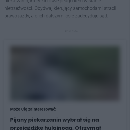
piekarzanin, który kierował peugeotem w stanie
nietrzeźwości. Obydwaj kierujący samochodami stracili
prawo jazdy, a o ich dalszym losie zadecyduje sąd.
REKLAMA
Może Cię zainteresować:
Pijany piekarzanin wybrał się na
przejażdżkę hulajnogą. Otrzymał