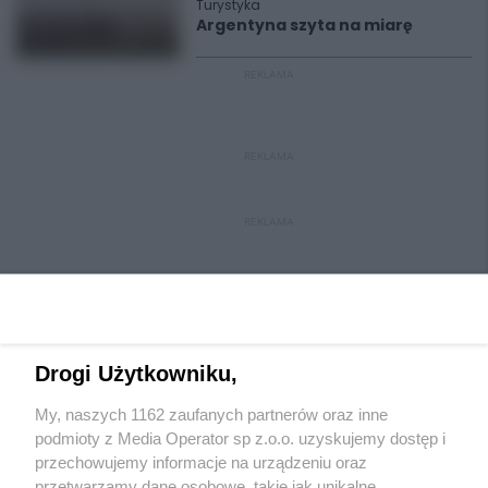
Turystyka
Argentyna szyta na miarę
REKLAMA
REKLAMA
REKLAMA
Drogi Użytkowniku,
My, naszych 1162 zaufanych partnerów oraz inne
Wydawca mediów
lokalnych
podmioty z Media Operator sp z.o.o. uzyskujemy dostęp i
przechowujemy informacje na urządzeniu oraz
przetwarzamy dane osobowe, takie jak unikalne