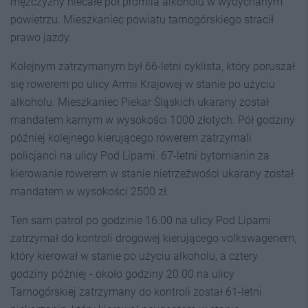
mężczyzny niecałe pół promila alkoholu w wydychanym
powietrzu. Mieszkaniec powiatu tarnogórskiego stracił
prawo jazdy.
Kolejnym zatrzymanym był 66-letni cyklista, który poruszał
się rowerem po ulicy Armii Krajowej w stanie po użyciu
alkoholu. Mieszkaniec Piekar Śląskich ukarany został
mandatem karnym w wysokości 1000 złotych. Pół godziny
później kolejnego kierującego rowerem zatrzymali
policjanci na ulicy Pod Lipami. 67-letni bytomianin za
kierowanie rowerem w stanie nietrzeźwości ukarany został
mandatem w wysokości 2500 zł
.
Ten sam patrol po godzinie 16.00 na ulicy Pod Lipami
zatrzymał do kontroli drogowej kierującego volkswagenem,
który kierował w stanie po użyciu alkoholu, a cztery
godziny później - około godziny 20.00 na ulicy
Tarnogórskiej zatrzymany do kontroli został 61-letni