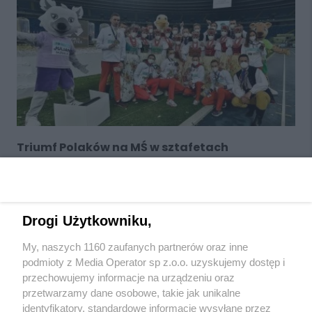
Triumf Polaków na MŚ w sztafetach
POPRZEDNIA
9
10
11
12
13
14
Drogi Użytkowniku,
My, naszych 1160 zaufanych partnerów oraz inne
podmioty z Media Operator sp z.o.o. uzyskujemy dostęp i
przechowujemy informacje na urządzeniu oraz
przetwarzamy dane osobowe, takie jak unikalne
Wydawca mediów
lokalnych
identyfikatory, standardowe informacje wysyłane przez