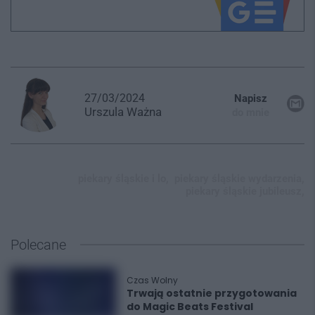
27/03/2024
Napisz
Urszula
Ważna
do mnie
piekary śląskie i lo,
piekary śląskie wydarzenia,
piekary śląskie jubileusz,
Polecane
Czas Wolny
Trwają ostatnie przygotowania
do Magic Beats Festival