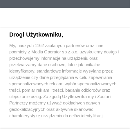
Drogi Użytkowniku,
My, naszych 1162 zaufanych partnerów oraz inne
Wydawca mediów
lokalnych
podmioty z Media Operator sp z.o.o. uzyskujemy dostęp i
przechowujemy informacje na urządzeniu oraz
przetwarzamy dane osobowe, takie jak unikalne
identyfikatory, standardowe informacje wysyłane przez
urządzenie czy dane przeglądania w celu zapewniania
spersonalizowanych reklam, wybór spersonalizowanych
Nie zapomnij
treści, pomiar reklam i treści, badanie odbiorców oraz
zapoznać się z:
polityką prywatności
regulamin korzystania z portali
ulepszanie usług. Za zgodą Użytkownika my i Zaufani
Twoje
miasto
Skontakuj się
z nami
Partnerzy możemy używać dokładnych danych
Piekary Śląskie
Kontakt
geolokalizacyjnych oraz aktywnie skanować
Chorzów
Wydawca
charakterystykę urządzenia do celów identyfikacji.
Tarnowskie Góry
Redakcja
Ruda Śląska
Newsletter
Ponieważ cenimy Twoją prywatność, prosimy o zgodę na
Świętochłowice
Reklama
korzystanie z tych technologii poprzez kliknięcie