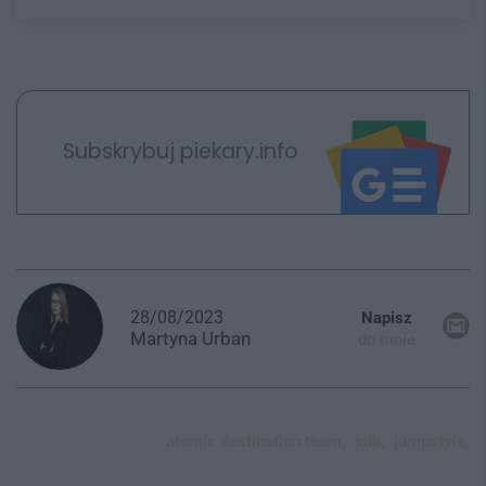
Subskrybuj piekary.info
28/08/2023
Napisz
Martyna
Urban
do mnie
atomic destination team,
sdk,
jumpstyle,