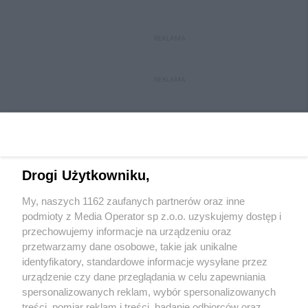
REKLAMA
REKLAMA
Drogi Użytkowniku,
My, naszych 1162 zaufanych partnerów oraz inne
Wydawca mediów
lokalnych
podmioty z Media Operator sp z.o.o. uzyskujemy dostęp i
przechowujemy informacje na urządzeniu oraz
przetwarzamy dane osobowe, takie jak unikalne
identyfikatory, standardowe informacje wysyłane przez
urządzenie czy dane przeglądania w celu zapewniania
spersonalizowanych reklam, wybór spersonalizowanych
Nie zapomnij
treści, pomiar reklam i treści, badanie odbiorców oraz