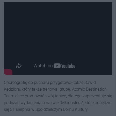
Choreografię do pucharu przygotował także Dawid
Kędziora, który także trenował grupę. Atomic Destination
Team chce promować swój taniec, dlatego zaprezentuje się
podczas wydarzenia o nazwie "Młodosfera", które odbędzie
się 31 sierpnia w Spółdzielczym Domu Kultury,