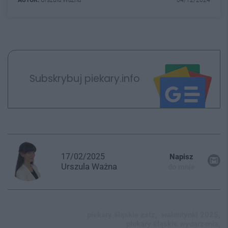
Subskrybuj piekary.info
17/02/2025
Napisz
Urszula
Ważna
do mnie
piekary śląskie zstz,
walentynki 2025,
piekary śląskie wydarzenia,