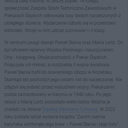
tworzą całą historię. W zeszły piątek, 14 lutego,
społeczność Zespołu Szkół Techniczno-Zawodowych w
Piekarach Śląskich odkrywała losy dwóch narzeczonych z
ubiegłego stulecia. Wydarzenie odbyło się w przestrzeni
biblioteki. Wzięli w nim udział uczniowie I i II klasy.
W centrum uwagi stanęli Paweł Słania oraz Maria Lortz. On
był oficerem rezerwy Wojska Polskiego i nauczycielem.
Ona - księgową. Oboje pochodzili z Piekar Śląskich.
Połączyła ich miłość, a rozdzieliła II wojna światowa.
Paweł Słania trafił do sowieckiego obozu w Kozielsku.
Stamtąd też pochodził jego ostatni list do narzeczonej. Nie
zdążyli się pobrać przed wybuchem wojny. Piekarzanin
został zamordowany w Katyniu
w 1940 roku
. Po jego
relacji z Marią Lortz pozostało wiele listów. Można je
znaleźć na stronie
Śląskiej Bibliotece Cyfrowej
. W 2022
roku została także wydana książka "Zanim ziemia
katyńska wchłonęła jego krew – Paweł Słania i jego listy",