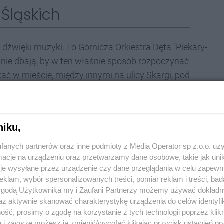
Śląskich
dźwięki muzyki. To Górnicza Orkiestra Dęta "Piekary-
anie dbają, by w ten właśnie sposób rozpoczynać
ć w mieście, między innymi na ulicy Skargi, pod
 odbyła się uroczysta Msza. Z okazji święta władze
acownikom kopalni Andaluzja pomordowanym przez
plicy św. Barbary.
niku,
fanych partnerów oraz inne podmioty z Media Operator sp z.o.o. uz
cje na urządzeniu oraz przetwarzamy dane osobowe, takie jak unika
a dla wielu mieszkańców naszego regionu. W
je wysyłane przez urządzenie czy dane przeglądania w celu zapewn
klam, wybór spersonalizowanych treści, pomiar reklam i treści, bad
 i zawsze będzie dniem wyjątkowym, uroczystym
 zgodą Użytkownika my i Zaufani Partnerzy możemy używać dokład
cje górnicze należą do tych skarbów naszej
az aktywnie skanować charakterystykę urządzenia do celów identyfi
ść, prosimy o zgodę na korzystanie z tych technologii poprzez klikn
czególnie bliskie i ważne - stwierdzają
a i zawsze możesz ją zmienić/wycofać klikając przycisk ustawień pr