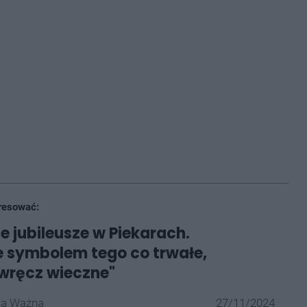
resować:
e jubileusze w Piekarach.
e symbolem tego co trwałe,
 wręcz wieczne"
la Ważna
27/11/2024