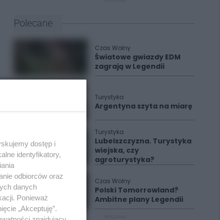
REKLAMA
Polecane
Czas Wolny
Światowe gwiazdy EDM
zagrają w Legendii
Turystyka
Argentyna szyta na miarę
Turystyka
Lubelszczyzna. Turystyka
yskujemy dostęp i
wiejska, czy
lne identyfikatory,
agroturystyka?
iania
anie odbiorców oraz
Czas Wolny
nych danych
Polski Tomorrowland?
kacji. Ponieważ
Ambitne plany Legendii
ięcie „Akceptuję”.
REKLAMA
ywatności znajdujący