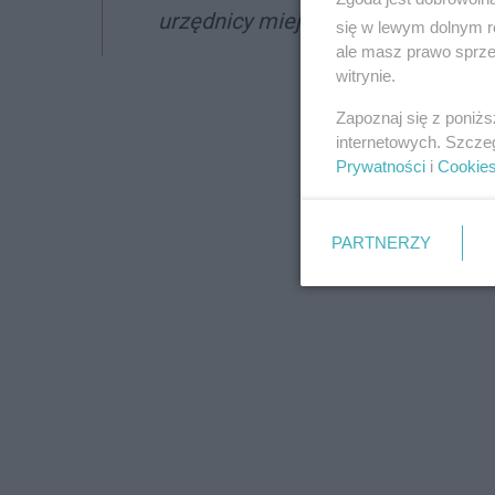
urzędnicy miejscy.
się w lewym dolnym r
ale masz prawo sprzec
witrynie.
Zapoznaj się z poniż
internetowych. Szcze
Prywatności
i
Cookie
PARTNERZY