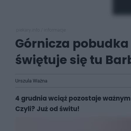
piekary.info
/
informacje
Górnicza pobudka 
świętuje się tu Ba
Urszula Ważna
4 grudnia wciąż pozostaje ważnym d
Czyli? Już od świtu!