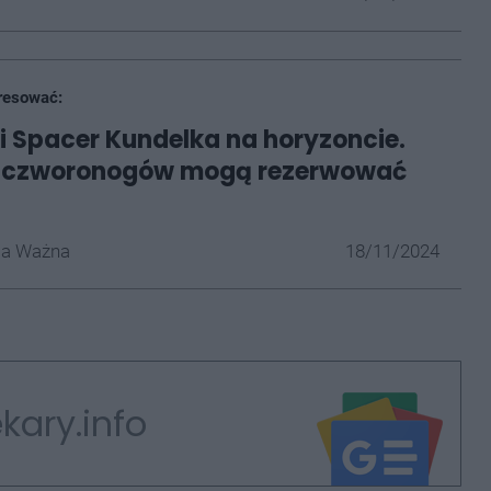
resować:
ski Spacer Kundelka na horyzoncie.
y czworonogów mogą rezerwować
la Ważna
18/11/2024
kary.info