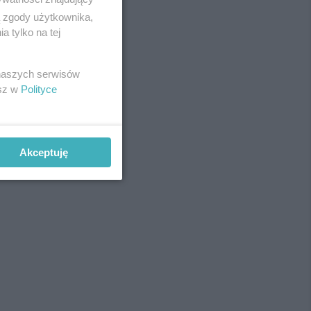
ą zgody użytkownika,
 tylko na tej
 naszych serwisów
esz w
Polityce
Akceptuję