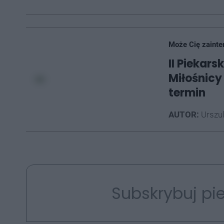
Może Cię zainte
II Piekar
Miłośnic
termin
AUTOR:
Urszu
Subskrybuj pie