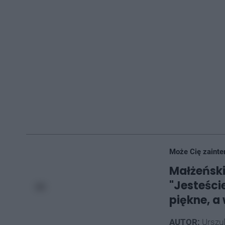
Może Cię zainte
Małżeński
"Jesteści
piękne, a
AUTOR:
Urszu