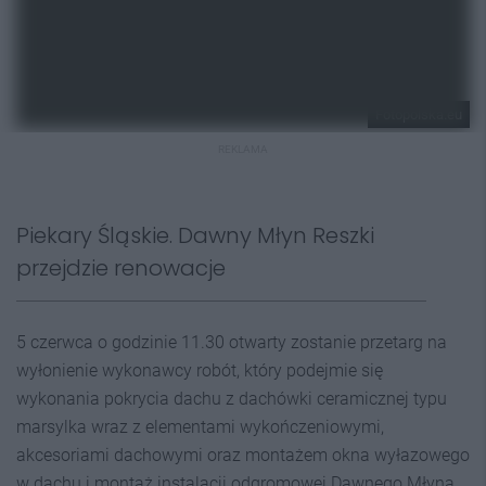
Fotopolska.eu
REKLAMA
Piekary Śląskie. Dawny Młyn Reszki
przejdzie renowacje
5 czerwca o godzinie 11.30 otwarty zostanie przetarg na
wyłonienie wykonawcy robót, który podejmie się
wykonania pokrycia dachu z dachówki ceramicznej typu
marsylka wraz z elementami wykończeniowymi,
akcesoriami dachowymi oraz montażem okna wyłazowego
w dachu i montaż instalacji odgromowej Dawnego Młyna