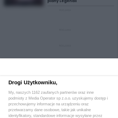
plany Legendii
REKLAMA
REKLAMA
REKLAMA
Drogi Użytkowniku,
My, naszych 1162 zaufanych partnerów oraz inne
Wydawca mediów
lokalnych
podmioty z Media Operator sp z.o.o. uzyskujemy dostęp i
przechowujemy informacje na urządzeniu oraz
przetwarzamy dane osobowe, takie jak unikalne
identyfikatory, standardowe informacje wysyłane przez