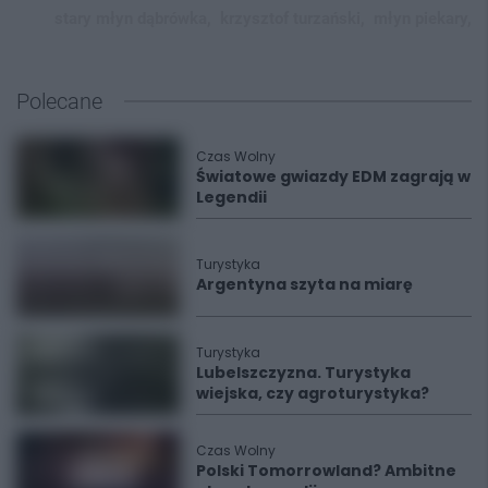
stary młyn dąbrówka,
krzysztof turzański,
młyn piekary,
Polecane
Czas Wolny
Światowe gwiazdy EDM zagrają w
Legendii
Turystyka
Argentyna szyta na miarę
Turystyka
Lubelszczyzna. Turystyka
wiejska, czy agroturystyka?
Czas Wolny
Polski Tomorrowland? Ambitne