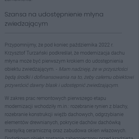
Szansa na udostępnienie młyna
zwiedzającym
Przypomnijmy, że pod koniec października 2022 r.
Krzysztof Turzański podkreślał, że modernizacja dachu
młyna może być pierwszym krokiem do udostępnienia
obiektu zwiedzającym. -
Mam nadzieję, że w przyszłości
będą środki i dofinansowania na to, żeby całemu obiektowi
przywrócić dawny blask i udostępnić zwiedzającym.
W zakres prac remontowych pierwszego etapu
modernizacji wchodziły m.in.: rozebranie rynien z blachy,
rozebranie konstrukcji więźb dachowych, odgrzybianie
elementów drewnianych, pokrycie dachów dachówką
marsylką ceramiczną oraz zabudowa okien włazowych.
Dodatkowo obiekt zostanie zabezpieczony przed kradzieżą,