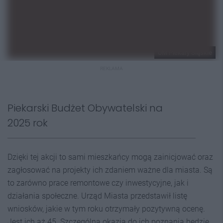
UM Piekary Śląskie
REKLAMA
Piekarski Budżet Obywatelski na
2025 rok
Dzięki tej akcji to sami mieszkańcy mogą zainicjować oraz
zagłosować na projekty ich zdaniem ważne dla miasta. Są
to zarówno prace remontowe czy inwestycyjne, jak i
działania społeczne. Urząd Miasta przedstawił listę
wniosków, jakie w tym roku otrzymały pozytywną ocenę.
Jest ich aż 45. Szczególną okazją do ich poznania będzie