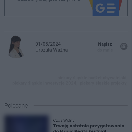
01/05/2024
Napisz
Urszula
Ważna
do mnie
piekary śląskie budżet obywatelski,
piekary śląskie inwestycje 2024,
piekary śląskie projekty,
Polecane
Czas Wolny
Trwają ostatnie przygotowania
do Magic Beats Festival