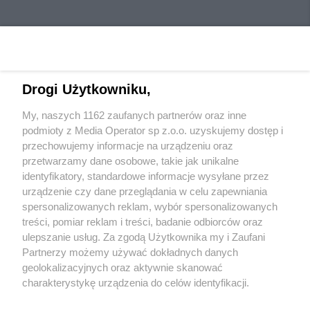
Drogi Użytkowniku,
My, naszych 1162 zaufanych partnerów oraz inne
Wydawca mediów
lokalnych
podmioty z Media Operator sp z.o.o. uzyskujemy dostęp i
przechowujemy informacje na urządzeniu oraz
przetwarzamy dane osobowe, takie jak unikalne
identyfikatory, standardowe informacje wysyłane przez
urządzenie czy dane przeglądania w celu zapewniania
spersonalizowanych reklam, wybór spersonalizowanych
Nie zapomnij
treści, pomiar reklam i treści, badanie odbiorców oraz
zapoznać się z:
polityką prywatności
regulamin korzystania z portali
ulepszanie usług. Za zgodą Użytkownika my i Zaufani
Twoje
miasto
Skontakuj się
z nami
Partnerzy możemy używać dokładnych danych
Piekary Śląskie
Kontakt
geolokalizacyjnych oraz aktywnie skanować
Chorzów
Wydawca
charakterystykę urządzenia do celów identyfikacji.
Tarnowskie Góry
Redakcja
Ruda Śląska
Newsletter
Ponieważ cenimy Twoją prywatność, prosimy o zgodę na
Świętochłowice
Reklama