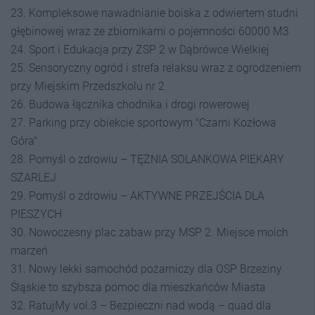
23. Kompleksowe nawadnianie boiska z odwiertem studni
głębinowej wraz ze zbiornikami o pojemności 60000 M3
24. Sport i Edukacja przy ZSP 2 w Dąbrówce Wielkiej
25. Sensoryczny ogród i strefa relaksu wraz z ogrodzeniem
przy Miejskim Przedszkolu nr 2
26. Budowa łącznika chodnika i drogi rowerowej
27. Parking przy obiekcie sportowym "Czarni Kozłowa
Góra"
28. Pomyśl o zdrowiu – TĘŻNIA SOLANKOWA PIEKARY
SZARLEJ
29. Pomyśl o zdrowiu – AKTYWNE PRZEJŚCIA DLA
PIESZYCH
30. Nowoczesny plac zabaw przy MSP 2. Miejsce moich
marzeń
31. Nowy lekki samochód pożarniczy dla OSP Brzeziny
Śląskie to szybsza pomoc dla mieszkańców Miasta
32. RatujMy vol.3 – Bezpieczni nad wodą – quad dla