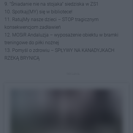
9. "Śniadanie nie na stojaka" siedziska w ZS1
10. Spotkaj(MY) się w bibliotece!
11. RatujMy nasze dzieci – STOP tragicznym
konsekwencjom zadławień
12. MOSiR Andaluzja – wyposażenie obiektu w bramki
treningowe do piłki nożnej
13. Pomyśl o zdrowiu – SPŁYWY NA KANADYJKACH
RZEKĄ BRYNICĄ
REKLAMA