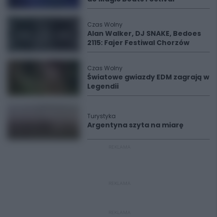
Czas Wolny
Alan Walker, DJ SNAKE, Bedoes
2115: Fajer Festiwal Chorzów
Czas Wolny
Światowe gwiazdy EDM zagrają w
Legendii
Turystyka
Argentyna szyta na miarę
REKLAMA
REKLAMA
REKLAMA