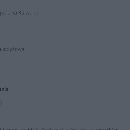
jście na Kalwarię
ga krzyżowa
tnia
)