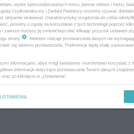
klam, wybór spersonalizowanych treści, pomiar reklam i treści, bad
 zgodą Użytkownika my i Zaufani Partnerzy możemy używać dokład
az aktywnie skanować charakterystykę urządzenia do celów identyfi
ść, prosimy o zgodę na korzystanie z tych technologii poprzez klikn
: wjazd do Jerozolimy, Ostatnią Wieczerzę czy śmierć
a i zawsze możesz ją zmienić/wycofać klikając przycisk ustawień pr
 jest zdanie "Oto Matka twoja". Zwraca ono uwagę
ogu strony
. Niektóre rodzaje przetwarzania danych nie wymagaj
a. Wiąże się także z obchodzonym jubileuszem - 100-
iwić się takiemu przetwarzaniu. Preferencje będą miały zastosowania
arskiej.
szymi informacjami, abyś mógł świadomie i komfortowo korzystać z
wsze takie obchody Wielkiego Tygodnia przygotowano
gółowe informacje dotyczące przetwarzania Twoich danych znajdzi
ć lat temu. Powróciła także po pandemicznej przerwie,
s
oraz po kliknięciu w „Ustawienia”.
wej i Triduum Paschalnego.
USTAWIENIA