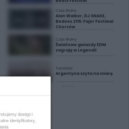
Beats Festival
Czas Wolny
Alan Walker, DJ SNAKE,
Bedoes 2115: Fajer Festiwal
Chorzów
Czas Wolny
Światowe gwiazdy EDM
zagrają w Legendii
Turystyka
Argentyna szyta na miarę
REKLAMA
yskujemy dostęp i
lne identyfikatory,
iania