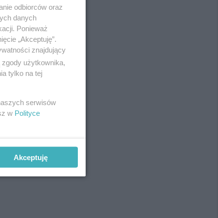
anie odbiorców oraz
nych danych
kacji. Ponieważ
ięcie „Akceptuję”.
ywatności znajdujący
ą zgody użytkownika,
 tylko na tej
 naszych serwisów
esz w
Polityce
Akceptuję