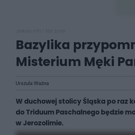
piekary.info
/
styl życia
Bazylika przypomn
Misterium Męki Pa
Urszula Ważna
W duchowej stolicy Śląska po raz k
do Triduum Paschalnego będzie moż
w Jerozolimie.