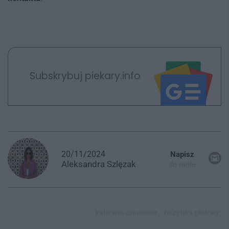
Subskrybuj piekary.info
20/11/2024
Napisz
Aleksandra
Szlęzak
do mnie
kalwaria cmentarz,
bazylika piekary,