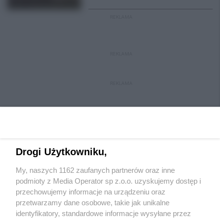
REKLAMA
REKLAMA
REKLAMA
Drogi Użytkowniku,
My, naszych 1162 zaufanych partnerów oraz inne
Wydawca mediów
lokalnych
podmioty z Media Operator sp z.o.o. uzyskujemy dostęp i
przechowujemy informacje na urządzeniu oraz
przetwarzamy dane osobowe, takie jak unikalne
identyfikatory, standardowe informacje wysyłane przez