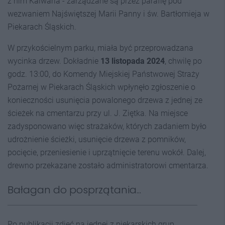
z nim Kalwaria - zarządzane są przez parafię pod
wezwaniem Najświętszej Marii Panny i św. Bartłomieja w
Piekarach Śląskich.
W przykościelnym parku, miała być przeprowadzana
wycinka drzew. Dokładnie
13 listopada 2024
, chwilę po
godz. 13:00, do Komendy Miejskiej Państwowej Straży
Pożarnej w Piekarach Śląskich wpłynęło zgłoszenie o
konieczności usunięcia powalonego drzewa z jednej ze
ścieżek na cmentarzu przy ul. J. Ziętka. Na miejsce
zadysponowano więc strażaków, których zadaniem było
udrożnienie ścieżki, usunięcie drzewa z pomników,
pocięcie, przeniesienie i uprzątnięcie terenu wokół. Dalej,
drewno przekazane zostało administratorowi cmentarza.
Bałagan do posprzątania...
Po publikacji zdjęć na jednej z piekarskich grup