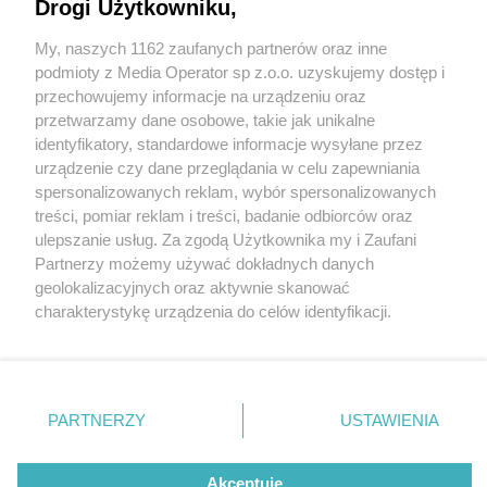
Drogi Użytkowniku,
My, naszych 1162 zaufanych partnerów oraz inne
Wydawca mediów
lokalnych
podmioty z Media Operator sp z.o.o. uzyskujemy dostęp i
przechowujemy informacje na urządzeniu oraz
przetwarzamy dane osobowe, takie jak unikalne
identyfikatory, standardowe informacje wysyłane przez
urządzenie czy dane przeglądania w celu zapewniania
2 / 0
spersonalizowanych reklam, wybór spersonalizowanych
Nie zapomnij
treści, pomiar reklam i treści, badanie odbiorców oraz
zapoznać się z:
polityką prywatności
regulamin korzystania z portali
ulepszanie usług. Za zgodą Użytkownika my i Zaufani
Twoje
miasto
Skontakuj się
z nami
Partnerzy możemy używać dokładnych danych
Piekary Śląskie
Kontakt
geolokalizacyjnych oraz aktywnie skanować
Chorzów
Wydawca
charakterystykę urządzenia do celów identyfikacji.
Tarnowskie Góry
Redakcja
Ruda Śląska
Newsletter
Ponieważ cenimy Twoją prywatność, prosimy o zgodę na
Świętochłowice
Reklama
korzystanie z tych technologii poprzez kliknięcie
Tychy
„Akceptuję”. Zgoda jest dobrowolna i zawsze możesz ją
Bytom
Katowice
zmienić/wycofać klikając przycisk ustawień prywatności
REKLAMA
PARTNERZY
USTAWIENIA
Gliwice
znajdujący się w lewym dolnym rogu strony
. Niektóre
Zabrze
Zagłębie
rodzaje przetwarzania danych nie wymagają zgody
użytkownika, ale masz prawo sprzeciwić się takiemu
Akceptuję