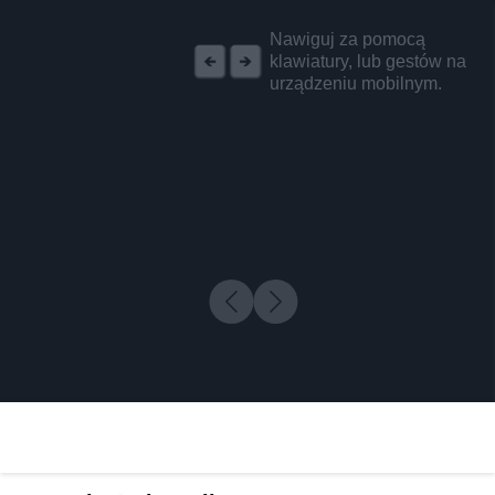
REKLAMA
Nawiguj za pomocą
klawiatury, lub gestów na
urządzeniu mobilnym.