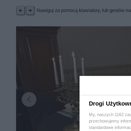
Nawiguj za pomocą klawiatury, lub gestów n
Drogi Użytkow
My, naszych 1162 zau
przechowujemy informa
standardowe informac
Nie zapomnij