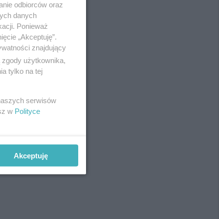
anie odbiorców oraz
Redakcja
nych danych
Newsletter
Reklama
kacji. Ponieważ
ięcie „Akceptuję”.
ywatności znajdujący
ą zgody użytkownika,
fot:
 tylko na tej
 naszych serwisów
esz w
Polityce
Akceptuję