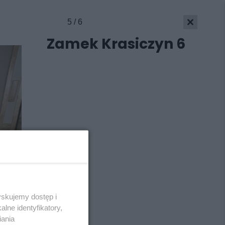
5 / 6
Zamek Krasiczyn 6
yskujemy dostęp i
Skontakuj się
z nami
lne identyfikatory,
Kontakt
iania
Wydawca