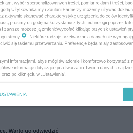
klam, wybór spersonalizowanych treści, pomiar reklam i treści, bad
i
regulamin korzystania z portali
Tarnowskie Góry
 zgodą Użytkownika my i Zaufani Partnerzy możemy używać dokład
Ruda Śląska
Świętochłowice
az aktywnie skanować charakterystykę urządzenia do celów identyfi
Tychy
ść, prosimy o zgodę na korzystanie z tych technologii poprzez klikn
Bytom
Katowice
a i zawsze możesz ją zmienić/wycofać klikając przycisk ustawień pr
Gliwice
ogu strony
. Niektóre rodzaje przetwarzania danych nie wymagaj
Zabrze
Zagłębie
iwić się takiemu przetwarzaniu. Preferencje będą miały zastosowania
szymi informacjami, abyś mógł świadomie i komfortowo korzystać z
gółowe informacje dotyczące przetwarzania Twoich danych znajdzi
s
oraz po kliknięciu w „Ustawienia”.
USTAWIENIA
ce. Warto go odwiedzić