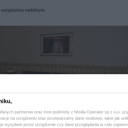
REKLAMA
a urządzeniu mobilnym.
niku,
fanych partnerów oraz inne podmioty z Media Operator sp z.o.o. uz
Twoje
miasto
cje na urządzeniu oraz przetwarzamy dane osobowe, takie jak unika
Piekary Śląskie
je wysyłane przez urządzenie czy dane przeglądania w celu zapewn
Chorzów