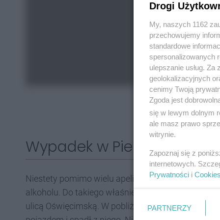
Drogi Użytkow
My, naszych 1162 zau
przechowujemy informa
standardowe informac
spersonalizowanych re
ulepszanie usług. Za
geolokalizacyjnych or
cenimy Twoją prywatno
Zgoda jest dobrowoln
się w lewym dolnym r
ale masz prawo sprzec
witrynie.
Wypadek w Piekarach Śląsk
Zapoznaj się z poniż
internetowych. Szcze
Prywatności
i
Cookie
Niestety pomimo wielu apeli, zdarzają się kierow
alkoholu. Do takiego właśnie zdarzenia doszło wc
ulicą Oświęcimską. W pobliżu skrzyżowania z uli
PARTNERZY
pojazdem i spadł z niego. Nie obyło się bez szpitala