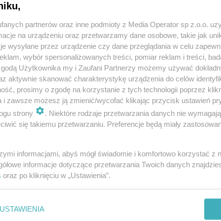
niku,
fanych partnerów oraz inne podmioty z Media Operator sp z.o.o. uz
cje na urządzeniu oraz przetwarzamy dane osobowe, takie jak unika
je wysyłane przez urządzenie czy dane przeglądania w celu zapewn
klam, wybór spersonalizowanych treści, pomiar reklam i treści, bad
 zgodą Użytkownika my i Zaufani Partnerzy możemy używać dokład
az aktywnie skanować charakterystykę urządzenia do celów identyfi
ść, prosimy o zgodę na korzystanie z tych technologii poprzez klikn
a i zawsze możesz ją zmienić/wycofać klikając przycisk ustawień pr
REKLAMA
ogu strony
. Niektóre rodzaje przetwarzania danych nie wymagaj
iwić się takiemu przetwarzaniu. Preferencje będą miały zastosowania
ich
szymi informacjami, abyś mógł świadomie i komfortowo korzystać z
gółowe informacje dotyczące przetwarzania Twoich danych znajdzi
s
oraz po kliknięciu w „Ustawienia”.
cy, którzy wsiadają za kierownicę będąc pod wpływem
zoraj, 2 marca. 36-latek jechał swoim motocyklem
cą Czołgistów mężczyzna stracił panowanie nad
USTAWIENIA
, gdzie piekarzanin trafił na dalsze badania. To