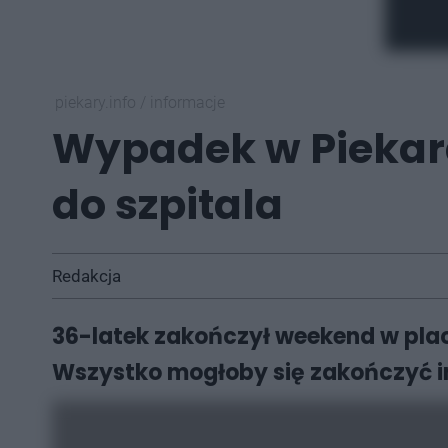
piekary.info
/
informacje
Wypadek w Piekara
do szpitala
Redakcja
36-latek zakończył weekend w pla
Wszystko mogłoby się zakończyć in