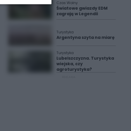
Czas Wolny
Światowe gwiazdy EDM
zagrają w Legendii
Turystyka
Argentyna szyta na miarę
Turystyka
Lubelszczyzna. Turystyka
wiejska, czy
agroturystyka?
REKLAMA