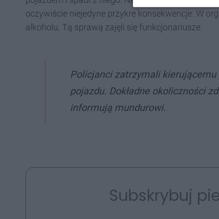
oczywiście niejedyne przykre konsekwencje. W or
alkoholu. Tą sprawą zajęli się funkcjonariusze.
Policjanci zatrzymali kierującemu
pojazdu. Dokładne okoliczności zd
informują mundurowi.
Subskrybuj pie