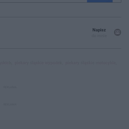
Napisz
do mnie
ąskich,
piekary śląskie wypadek,
piekary śląskie motocykle,
REKLAMA
REKLAMA