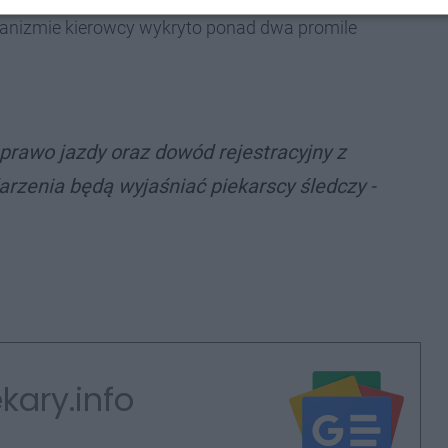
ganizmie kierowcy wykryto ponad dwa promile
 prawo jazdy oraz dowód rejestracyjny z
arzenia będą wyjaśniać piekarscy śledczy -
kary.info