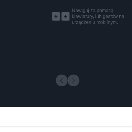
REKLAMA
Nawiguj za pomocą
klawiatury, lub gestów na
urządzeniu mobilnym.