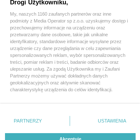
Drogi Użytkowniku,
My, naszych 1160 zaufanych partnerów oraz inne
Wydawca mediów
lokalnych
podmioty z Media Operator sp z.o.o. uzyskujemy dostęp i
przechowujemy informacje na urządzeniu oraz
przetwarzamy dane osobowe, takie jak unikalne
identyfikatory, standardowe informacje wysyłane przez
urządzenie czy dane przeglądania w celu zapewniania
3 / 0
spersonalizowanych reklam, wybór spersonalizowanych
Nie zapomnij
treści, pomiar reklam i treści, badanie odbiorców oraz
zapoznać się z:
polityką prywatności
regulamin korzystania z portali
ulepszanie usług. Za zgodą Użytkownika my i Zaufani
Twoje
miasto
Skontakuj się
z nami
Partnerzy możemy używać dokładnych danych
Piekary Śląskie
Kontakt
geolokalizacyjnych oraz aktywnie skanować
Chorzów
Wydawca
charakterystykę urządzenia do celów identyfikacji.
Tarnowskie Góry
Redakcja
Ruda Śląska
Newsletter
Ponieważ cenimy Twoją prywatność, prosimy o zgodę na
Świętochłowice
Reklama
korzystanie z tych technologii poprzez kliknięcie
Tychy
„Akceptuję”. Zgoda jest dobrowolna i zawsze możesz ją
Bytom
Katowice
zmienić/wycofać klikając przycisk ustawień prywatności
REKLAMA
PARTNERZY
USTAWIENIA
Gliwice
znajdujący się w lewym dolnym rogu strony
. Niektóre
Zabrze
Zagłębie
rodzaje przetwarzania danych nie wymagają zgody
użytkownika, ale masz prawo sprzeciwić się takiemu
Akceptuję