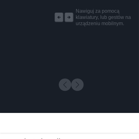
REKLAMA
Nawiguj za pomocą
klawiatury, lub gestów na
urządzeniu mobilnym.