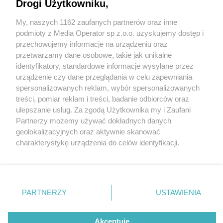
Drogi Użytkowniku,
My, naszych 1162 zaufanych partnerów oraz inne
Wydawca mediów
lokalnych
podmioty z Media Operator sp z.o.o. uzyskujemy dostęp i
przechowujemy informacje na urządzeniu oraz
przetwarzamy dane osobowe, takie jak unikalne
identyfikatory, standardowe informacje wysyłane przez
urządzenie czy dane przeglądania w celu zapewniania
4 / 0
spersonalizowanych reklam, wybór spersonalizowanych
Nie zapomnij
treści, pomiar reklam i treści, badanie odbiorców oraz
zapoznać się z:
polityką prywatności
regulamin korzystania z portali
ulepszanie usług. Za zgodą Użytkownika my i Zaufani
Twoje
miasto
Skontakuj się
z nami
Partnerzy możemy używać dokładnych danych
Piekary Śląskie
Kontakt
geolokalizacyjnych oraz aktywnie skanować
Chorzów
Wydawca
charakterystykę urządzenia do celów identyfikacji.
Tarnowskie Góry
Redakcja
Ruda Śląska
Newsletter
Ponieważ cenimy Twoją prywatność, prosimy o zgodę na
Świętochłowice
Reklama
korzystanie z tych technologii poprzez kliknięcie
Tychy
„Akceptuję”. Zgoda jest dobrowolna i zawsze możesz ją
Bytom
Katowice
zmienić/wycofać klikając przycisk ustawień prywatności
REKLAMA
PARTNERZY
USTAWIENIA
Gliwice
znajdujący się w lewym dolnym rogu strony
. Niektóre
Zabrze
Zagłębie
rodzaje przetwarzania danych nie wymagają zgody
użytkownika, ale masz prawo sprzeciwić się takiemu
Akceptuję