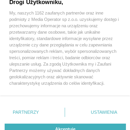
Drogi Użytkowniku,
My, naszych 1162 zaufanych partnerów oraz inne
Wydawca mediów
lokalnych
podmioty z Media Operator sp z.o.o. uzyskujemy dostęp i
przechowujemy informacje na urządzeniu oraz
przetwarzamy dane osobowe, takie jak unikalne
identyfikatory, standardowe informacje wysyłane przez
urządzenie czy dane przeglądania w celu zapewniania
2 / 0
spersonalizowanych reklam, wybór spersonalizowanych
Nie zapomnij
treści, pomiar reklam i treści, badanie odbiorców oraz
zapoznać się z:
polityką prywatności
regulamin korzystania z portali
ulepszanie usług. Za zgodą Użytkownika my i Zaufani
Twoje
miasto
Skontakuj się
z nami
Partnerzy możemy używać dokładnych danych
Piekary Śląskie
Kontakt
geolokalizacyjnych oraz aktywnie skanować
Chorzów
Wydawca
charakterystykę urządzenia do celów identyfikacji.
Tarnowskie Góry
Redakcja
Ruda Śląska
Newsletter
Ponieważ cenimy Twoją prywatność, prosimy o zgodę na
Świętochłowice
Reklama
korzystanie z tych technologii poprzez kliknięcie
Tychy
„Akceptuję”. Zgoda jest dobrowolna i zawsze możesz ją
Bytom
Katowice
zmienić/wycofać klikając przycisk ustawień prywatności
REKLAMA
PARTNERZY
USTAWIENIA
Gliwice
znajdujący się w lewym dolnym rogu strony
. Niektóre
Zabrze
Zagłębie
rodzaje przetwarzania danych nie wymagają zgody
użytkownika, ale masz prawo sprzeciwić się takiemu
Akceptuję