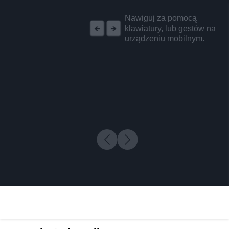
REKLAMA
Nawiguj za pomocą
klawiatury, lub gestów na
urządzeniu mobilnym.