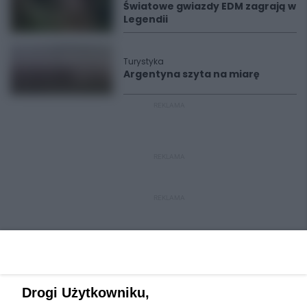
Światowe gwiazdy EDM zagrają w
Legendii
Turystyka
Argentyna szyta na miarę
REKLAMA
REKLAMA
REKLAMA
Drogi Użytkowniku,