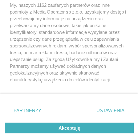
My, naszych 1162 zaufanych partnerów oraz inne
Wydawca mediów
lokalnych
podmioty z Media Operator sp z.o.o. uzyskujemy dostęp i
przechowujemy informacje na urządzeniu oraz
przetwarzamy dane osobowe, takie jak unikalne
identyfikatory, standardowe informacje wysyłane przez
urządzenie czy dane przeglądania w celu zapewniania
spersonalizowanych reklam, wybór spersonalizowanych
Nie zapomnij
treści, pomiar reklam i treści, badanie odbiorców oraz
zapoznać się z:
polityką prywatności
regulamin korzystania z portali
ulepszanie usług. Za zgodą Użytkownika my i Zaufani
Twoje
miasto
Skontakuj się
z nami
Partnerzy możemy używać dokładnych danych
Piekary Śląskie
Kontakt
geolokalizacyjnych oraz aktywnie skanować
Chorzów
Wydawca
charakterystykę urządzenia do celów identyfikacji.
Tarnowskie Góry
Redakcja
Ruda Śląska
Newsletter
Ponieważ cenimy Twoją prywatność, prosimy o zgodę na
Świętochłowice
Reklama
korzystanie z tych technologii poprzez kliknięcie
Tychy
„Akceptuję”. Zgoda jest dobrowolna i zawsze możesz ją
Bytom
Katowice
zmienić/wycofać klikając przycisk ustawień prywatności
PARTNERZY
USTAWIENIA
Gliwice
znajdujący się w lewym dolnym rogu strony
. Niektóre
Zabrze
Zagłębie
rodzaje przetwarzania danych nie wymagają zgody
Akceptuję
użytkownika, ale masz prawo sprzeciwić się takiemu
przetwarzaniu. Preferencje będą miały zastosowania tylko