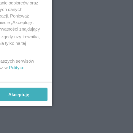
anie odbiorców oraz
Redakcja
nych danych
Newsletter
Reklama
kacji. Ponieważ
ięcie „Akceptuję”.
ywatności znajdujący
ą zgody użytkownika,
 tylko na tej
 naszych serwisów
esz w
Polityce
t: UM
Akceptuję