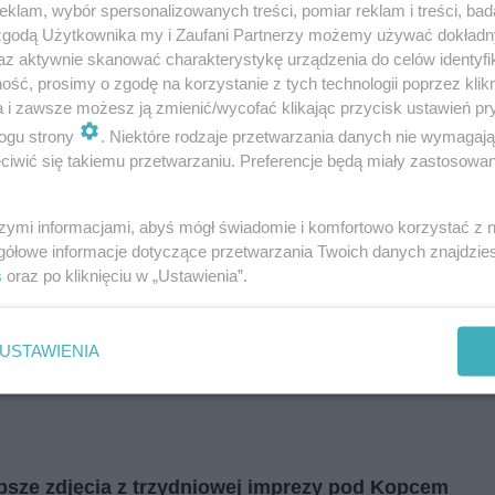
klam, wybór spersonalizowanych treści, pomiar reklam i treści, bad
i
regulamin korzystania z portali
Tarnowskie Góry
 zgodą Użytkownika my i Zaufani Partnerzy możemy używać dokład
Ruda Śląska
Świętochłowice
az aktywnie skanować charakterystykę urządzenia do celów identyfi
Tychy
ść, prosimy o zgodę na korzystanie z tych technologii poprzez klikn
Bytom
Katowice
a i zawsze możesz ją zmienić/wycofać klikając przycisk ustawień pr
Gliwice
ogu strony
. Niektóre rodzaje przetwarzania danych nie wymagaj
Zabrze
Zagłębie
iwić się takiemu przetwarzaniu. Preferencje będą miały zastosowania
szymi informacjami, abyś mógł świadomie i komfortowo korzystać z
gółowe informacje dotyczące przetwarzania Twoich danych znajdzi
s
oraz po kliknięciu w „Ustawienia”.
fo
USTAWIENIA
epsze zdjęcia z trzydniowej imprezy pod Kopcem