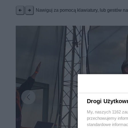
Nawiguj za pomocą klawiatury, lub gestów n
Drogi Użytkow
My, naszych 1162 zau
przechowujemy informa
standardowe informac
Nie zapomnij