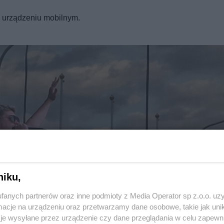
REKLAMA
a urządzeniu mobilnym.
niku,
fanych partnerów oraz inne podmioty z Media Operator sp z.o.o. uz
Twoje
miasto
cje na urządzeniu oraz przetwarzamy dane osobowe, takie jak unika
Piekary Śląskie
je wysyłane przez urządzenie czy dane przeglądania w celu zapewn
Chorzów