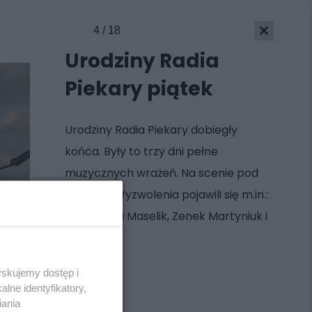
4 / 18
Urodziny Radia
Piekary piątek
Urodziny Radia Piekary dobiegły
końca. Były to trzy dni pełne
muzycznych wrażeń. Na scenie pod
Kopcem Wyzwolenia pojawili się m.in.:
Cleo, Sonia Maselik, Zenek Martyniuk i
Baciary
yskujemy dostęp i
Skontakuj się
z nami
lne identyfikatory,
Kontakt
iania
Wydawca