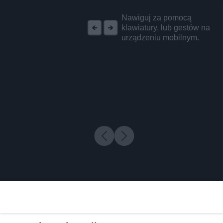
REKLAMA
Nawiguj za pomocą
klawiatury, lub gestów na
urządzeniu mobilnym.