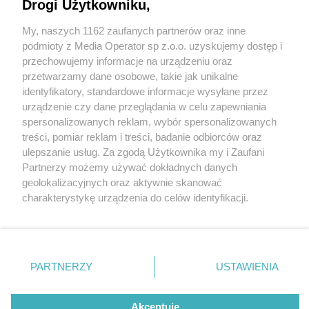
Drogi Użytkowniku,
My, naszych 1162 zaufanych partnerów oraz inne
Wydawca mediów
lokalnych
podmioty z Media Operator sp z.o.o. uzyskujemy dostęp i
przechowujemy informacje na urządzeniu oraz
przetwarzamy dane osobowe, takie jak unikalne
identyfikatory, standardowe informacje wysyłane przez
urządzenie czy dane przeglądania w celu zapewniania
1 / 0
spersonalizowanych reklam, wybór spersonalizowanych
Nie zapomnij
treści, pomiar reklam i treści, badanie odbiorców oraz
zapoznać się z:
polityką prywatności
regulamin korzystania z portali
ulepszanie usług. Za zgodą Użytkownika my i Zaufani
Twoje
miasto
Skontakuj się
z nami
Partnerzy możemy używać dokładnych danych
Piekary Śląskie
Kontakt
geolokalizacyjnych oraz aktywnie skanować
Chorzów
Wydawca
charakterystykę urządzenia do celów identyfikacji.
Tarnowskie Góry
Redakcja
Ruda Śląska
Newsletter
Ponieważ cenimy Twoją prywatność, prosimy o zgodę na
Świętochłowice
Reklama
korzystanie z tych technologii poprzez kliknięcie
Tychy
„Akceptuję”. Zgoda jest dobrowolna i zawsze możesz ją
Bytom
Katowice
zmienić/wycofać klikając przycisk ustawień prywatności
REKLAMA
PARTNERZY
USTAWIENIA
Gliwice
znajdujący się w lewym dolnym rogu strony
. Niektóre
Zabrze
Zagłębie
rodzaje przetwarzania danych nie wymagają zgody
użytkownika, ale masz prawo sprzeciwić się takiemu
Akceptuję