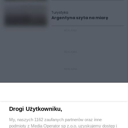
Turystyka
Argentyna szyta na miarę
REKLAMA
REKLAMA
REKLAMA
Drogi Użytkowniku,
My, naszych 1162 zaufanych partnerów oraz inne
Wydawca mediów
lokalnych
podmioty z Media Operator sp z.o.o. uzyskujemy dostęp i