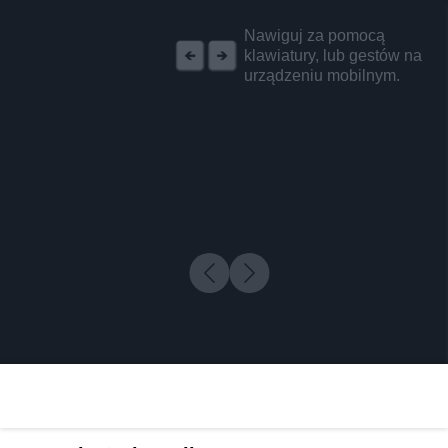
REKLAMA
Nawiguj za pomocą
klawiatury, lub gestów na
urządzeniu mobilnym.