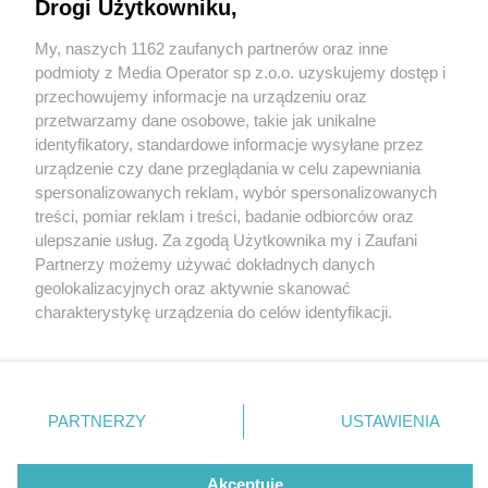
Drogi Użytkowniku,
My, naszych 1162 zaufanych partnerów oraz inne
Wydawca mediów
lokalnych
podmioty z Media Operator sp z.o.o. uzyskujemy dostęp i
przechowujemy informacje na urządzeniu oraz
przetwarzamy dane osobowe, takie jak unikalne
identyfikatory, standardowe informacje wysyłane przez
urządzenie czy dane przeglądania w celu zapewniania
3 / 0
spersonalizowanych reklam, wybór spersonalizowanych
Nie zapomnij
treści, pomiar reklam i treści, badanie odbiorców oraz
zapoznać się z:
polityką prywatności
regulamin korzystania z portali
ulepszanie usług. Za zgodą Użytkownika my i Zaufani
Twoje
miasto
Skontakuj się
z nami
Partnerzy możemy używać dokładnych danych
Piekary Śląskie
Kontakt
geolokalizacyjnych oraz aktywnie skanować
Chorzów
Wydawca
charakterystykę urządzenia do celów identyfikacji.
Tarnowskie Góry
Redakcja
Ruda Śląska
Newsletter
Ponieważ cenimy Twoją prywatność, prosimy o zgodę na
Świętochłowice
Reklama
korzystanie z tych technologii poprzez kliknięcie
Tychy
„Akceptuję”. Zgoda jest dobrowolna i zawsze możesz ją
Bytom
Katowice
zmienić/wycofać klikając przycisk ustawień prywatności
REKLAMA
PARTNERZY
USTAWIENIA
Gliwice
znajdujący się w lewym dolnym rogu strony
. Niektóre
Zabrze
Zagłębie
rodzaje przetwarzania danych nie wymagają zgody
użytkownika, ale masz prawo sprzeciwić się takiemu
Akceptuję