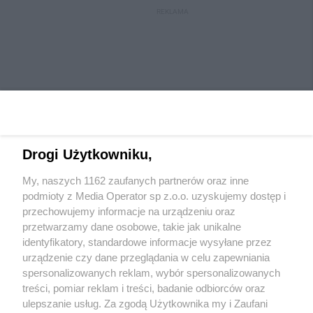
REKLAMA
Drogi Użytkowniku,
My, naszych 1162 zaufanych partnerów oraz inne
Wydawca mediów
lokalnych
podmioty z Media Operator sp z.o.o. uzyskujemy dostęp i
przechowujemy informacje na urządzeniu oraz
przetwarzamy dane osobowe, takie jak unikalne
identyfikatory, standardowe informacje wysyłane przez
urządzenie czy dane przeglądania w celu zapewniania
spersonalizowanych reklam, wybór spersonalizowanych
Nie zapomnij
treści, pomiar reklam i treści, badanie odbiorców oraz
zapoznać się z:
polityką prywatności
regulamin korzystania z portali
ulepszanie usług. Za zgodą Użytkownika my i Zaufani
Twoje
miasto
Skontaktuj się
z nami