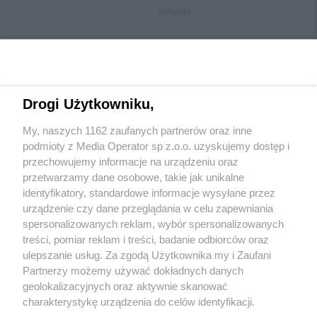
REKLAMA
Drogi Użytkowniku,
My, naszych 1162 zaufanych partnerów oraz inne
podmioty z Media Operator sp z.o.o. uzyskujemy dostęp i
przechowujemy informacje na urządzeniu oraz
przetwarzamy dane osobowe, takie jak unikalne
Wydawca mediów
lokalnych
identyfikatory, standardowe informacje wysyłane przez
urządzenie czy dane przeglądania w celu zapewniania
spersonalizowanych reklam, wybór spersonalizowanych
treści, pomiar reklam i treści, badanie odbiorców oraz
ulepszanie usług. Za zgodą Użytkownika my i Zaufani
Partnerzy możemy używać dokładnych danych
geolokalizacyjnych oraz aktywnie skanować
Nie zapomnij
zapoznać się z:
polityką prywatności
regulamin korzystania z portali
charakterystykę urządzenia do celów identyfikacji.
Twoje
miasto
Skontaktuj się
z nami
Ponieważ cenimy Twoją prywatność, prosimy o zgodę na