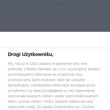
REKLAMA
Drogi Użytkowniku,
My, naszych 1162 zaufanych partnerów oraz inne
Wydawca mediów
lokalnych
podmioty z Media Operator sp z.o.o. uzyskujemy dostęp i
przechowujemy informacje na urządzeniu oraz
przetwarzamy dane osobowe, takie jak unikalne
identyfikatory, standardowe informacje wysyłane przez
urządzenie czy dane przeglądania w celu zapewniania
spersonalizowanych reklam, wybór spersonalizowanych
Nie zapomnij
treści, pomiar reklam i treści, badanie odbiorców oraz
zapoznać się z:
polityką prywatności
regulamin korzystania z portali
ulepszanie usług. Za zgodą Użytkownika my i Zaufani
Twoje
miasto
Skontaktuj się
z nami