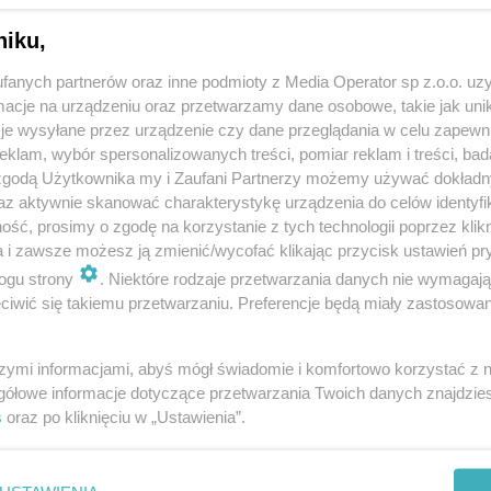
niku,
fanych partnerów oraz inne podmioty z Media Operator sp z.o.o. uz
cje na urządzeniu oraz przetwarzamy dane osobowe, takie jak unika
je wysyłane przez urządzenie czy dane przeglądania w celu zapewn
klam, wybór spersonalizowanych treści, pomiar reklam i treści, bad
 zgodą Użytkownika my i Zaufani Partnerzy możemy używać dokład
az aktywnie skanować charakterystykę urządzenia do celów identyfi
ść, prosimy o zgodę na korzystanie z tych technologii poprzez klikn
a i zawsze możesz ją zmienić/wycofać klikając przycisk ustawień pr
ogu strony
. Niektóre rodzaje przetwarzania danych nie wymagaj
iwić się takiemu przetwarzaniu. Preferencje będą miały zastosowania
szymi informacjami, abyś mógł świadomie i komfortowo korzystać z
gółowe informacje dotyczące przetwarzania Twoich danych znajdzi
s
oraz po kliknięciu w „Ustawienia”.