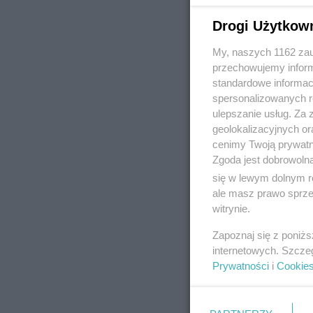
Drogi Użytkow
My, naszych 1162 zau
REKLAMA
przechowujemy informa
standardowe informac
spersonalizowanych re
ulepszanie usług. Za
geolokalizacyjnych or
cenimy Twoją prywatno
Zgoda jest dobrowoln
się w lewym dolnym r
ale masz prawo sprzec
witrynie.
Zapoznaj się z poniż
internetowych. Szcze
Prywatności
i
Cookie