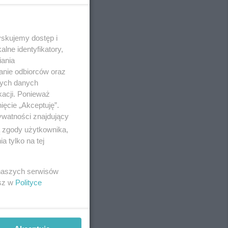
yskujemy dostęp i
REKLAMA
lne identyfikatory,
iania
anie odbiorców oraz
nych danych
kacji. Ponieważ
ięcie „Akceptuję”.
ywatności znajdujący
ą zgody użytkownika,
 tylko na tej
 naszych serwisów
esz w
Polityce