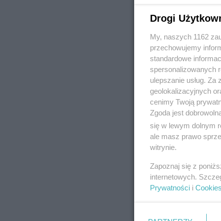
Drogi Użytkow
My, naszych 1162 zau
REKLAMA
przechowujemy informa
standardowe informac
spersonalizowanych re
ulepszanie usług. Za
geolokalizacyjnych or
cenimy Twoją prywatno
Zgoda jest dobrowoln
się w lewym dolnym r
ale masz prawo sprzec
witrynie.
Zapoznaj się z poniż
internetowych. Szcze
Prywatności
i
Cookie