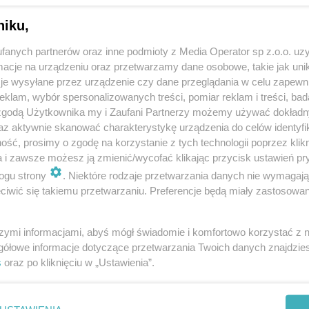
niku,
fanych partnerów oraz inne podmioty z Media Operator sp z.o.o. uz
cje na urządzeniu oraz przetwarzamy dane osobowe, takie jak unika
je wysyłane przez urządzenie czy dane przeglądania w celu zapewn
klam, wybór spersonalizowanych treści, pomiar reklam i treści, bad
 zgodą Użytkownika my i Zaufani Partnerzy możemy używać dokład
az aktywnie skanować charakterystykę urządzenia do celów identyfi
ść, prosimy o zgodę na korzystanie z tych technologii poprzez klikn
a i zawsze możesz ją zmienić/wycofać klikając przycisk ustawień pr
ogu strony
. Niektóre rodzaje przetwarzania danych nie wymagaj
iwić się takiemu przetwarzaniu. Preferencje będą miały zastosowania
szymi informacjami, abyś mógł świadomie i komfortowo korzystać z
gółowe informacje dotyczące przetwarzania Twoich danych znajdzi
s
oraz po kliknięciu w „Ustawienia”.