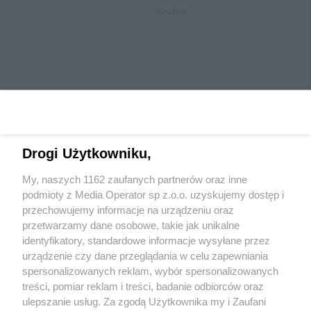
REKLAMA
Drogi Użytkowniku,
My, naszych 1162 zaufanych partnerów oraz inne
Wydawca mediów
lokalnych
podmioty z Media Operator sp z.o.o. uzyskujemy dostęp i
przechowujemy informacje na urządzeniu oraz
przetwarzamy dane osobowe, takie jak unikalne
identyfikatory, standardowe informacje wysyłane przez
urządzenie czy dane przeglądania w celu zapewniania
spersonalizowanych reklam, wybór spersonalizowanych
Nie zapomnij
treści, pomiar reklam i treści, badanie odbiorców oraz
zapoznać się z:
polityką prywatności
regulamin korzystania z portali
ulepszanie usług. Za zgodą Użytkownika my i Zaufani
Twoje
miasto
Skontaktuj się
z nami