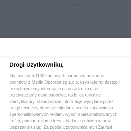
REKLAMA
Drogi Użytkowniku,
My, naszych 1162 zaufanych partnerów oraz inne
Wydawca mediów
lokalnych
podmioty z Media Operator sp z.o.o. uzyskujemy dostęp i
przechowujemy informacje na urządzeniu oraz
przetwarzamy dane osobowe, takie jak unikalne
identyfikatory, standardowe informacje wysyłane przez
urządzenie czy dane przeglądania w celu zapewniania
spersonalizowanych reklam, wybór spersonalizowanych
Nie zapomnij
treści, pomiar reklam i treści, badanie odbiorców oraz
zapoznać się z:
polityką prywatności
regulamin korzystania z portali
ulepszanie usług. Za zgodą Użytkownika my i Zaufani
Twoje
miasto
Skontaktuj się
z nami